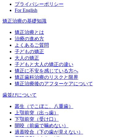
プライバシーポリシー
For English
矯正治療の基礎知識
矯正治療とは
治療の進め方
よくあるご質問
子どもの矯正
大人の矯正
子どもと大人の矯正の違い
矯正に不安を感じている方へ
矯正歯科治療のリスクと限界
矯正治療後のアフターケアについて
歯並びについて
叢生（でこぼこ、八重歯）
上顎前突（出っ歯）
下顎前突（受け口）
開咬（前歯で噛めない）
過蓋咬合（下の歯が見えない）