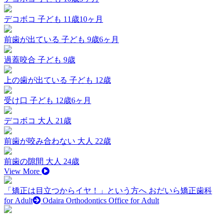
デコボコ
子ども 11歳10ヶ月
前歯が出ている
子ども 9歳6ヶ月
過蓋咬合
子ども 9歳
上の歯が出ている
子ども 12歳
受け口
子ども 12歳6ヶ月
デコボコ
大人 21歳
前歯が咬み合わない
大人 22歳
前歯の隙間
大人 24歳
View More
「矯正は目立つからイヤ！」という方へ
おだいら矯正歯科
for Adult
Odaira Orthodontics Office for Adult