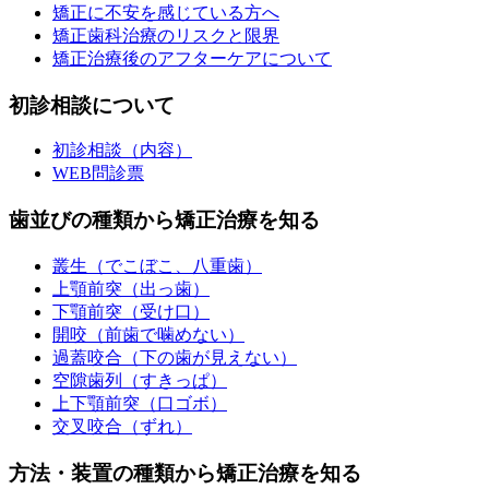
矯正に不安を感じている方へ
矯正歯科治療のリスクと限界
矯正治療後のアフターケアについて
初診相談について
初診相談（内容）
WEB問診票
歯並びの種類から矯正治療を知る
叢生（でこぼこ、八重歯）
上顎前突（出っ歯）
下顎前突（受け口）
開咬（前歯で噛めない）
過蓋咬合（下の歯が見えない）
空隙歯列（すきっぱ）
上下顎前突（口ゴボ）
交叉咬合（ずれ）
方法・装置の種類から矯正治療を知る