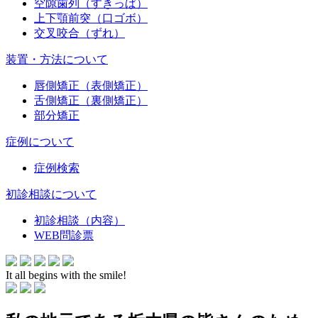
空隙歯列（すきっぱ）
上下顎前突（口ゴボ）
交叉咬合（ずれ）
装置・方法について
唇側矯正（表側矯正）
舌側矯正（裏側矯正）
部分矯正
症例について
症例検索
初診相談について
初診相談（内容）
WEB問診票
It all begins with the smile!