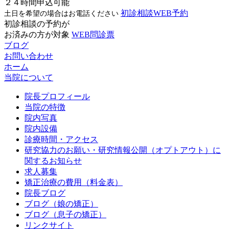
２４時間申込可能
初診相談WEB予約
土日を希望の場合はお電話ください
初診相談の予約が
お済みの方が対象
WEB問診票
ブログ
お問い合わせ
ホーム
当院について
院長プロフィール
当院の特徴
院内写真
院内設備
診療時間・アクセス
研究協力のお願い・研究情報公開（オプトアウト）に
関するお知らせ
求人募集
矯正治療の費用（料金表）
院長ブログ
ブログ（娘の矯正）
ブログ（息子の矯正）
リンクサイト