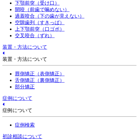
下顎前突（受け口）
開咬（前歯で噛めない）
過蓋咬合（下の歯が見えない）
空隙歯列（すきっぱ）
上下顎前突（口ゴボ）
交叉咬合（ずれ）
装置・方法について
装置・方法について
唇側矯正（表側矯正）
舌側矯正（裏側矯正）
部分矯正
症例について
症例について
症例検索
初診相談について