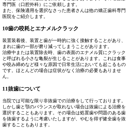
専門医（口腔外科）にご依頼します。
また、保険適用を選択なさった患者さんは他の矯正歯科専門
医院をご紹介します。
10
歯の咬耗とエナメルクラック
装置装着後、装置と歯が一時的に強く接触することがあり、
まれに歯の一部が磨り減ってしまうことがあります。
治療中または装置除去時、歯の表面のエナメル質にクラック
と呼ばれる小さな亀裂が生じることがあります。これは食事
や咬み締めなど様々な原因で日常生活においても起こるもの
です。ほとんどの場合は症状がなく治療の必要もありませ
ん。
11
抜歯について
当院では可能な限り非抜歯での治療をして行っております。
しかし歯と顎のバランスが取れない場合は抜歯による治療を
選択することもあります。その場合は処置歯や問題のある歯
を抜歯するように考慮いたしますが、やむを得ず健全歯を抜
歯することもあります。