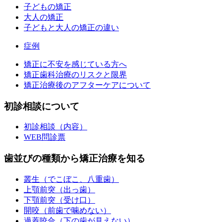
子どもの矯正
大人の矯正
子どもと大人の矯正の違い
症例
矯正に不安を感じている方へ
矯正歯科治療のリスクと限界
矯正治療後のアフターケアについて
初診相談について
初診相談（内容）
WEB問診票
歯並びの種類から矯正治療を知る
叢生（でこぼこ、八重歯）
上顎前突（出っ歯）
下顎前突（受け口）
開咬（前歯で噛めない）
過蓋咬合（下の歯が見えない）