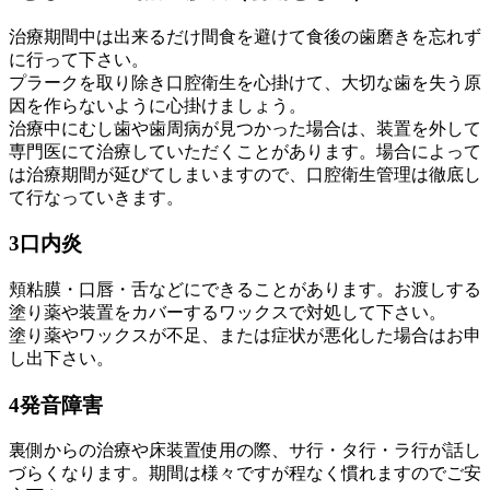
治療期間中は出来るだけ間食を避けて食後の歯磨きを忘れず
に行って下さい。
プラークを取り除き口腔衛生を心掛けて、大切な歯を失う原
因を作らないように心掛けましょう。
治療中にむし歯や歯周病が見つかった場合は、装置を外して
専門医にて治療していただくことがあります。場合によって
は治療期間が延びてしまいますので、口腔衛生管理は徹底し
て行なっていきます。
3
口内炎
頬粘膜・口唇・舌などにできることがあります。お渡しする
塗り薬や装置をカバーするワックスで対処して下さい。
塗り薬やワックスが不足、または症状が悪化した場合はお申
し出下さい。
4
発音障害
裏側からの治療や床装置使用の際、サ行・タ行・ラ行が話し
づらくなります。期間は様々ですが程なく慣れますのでご安