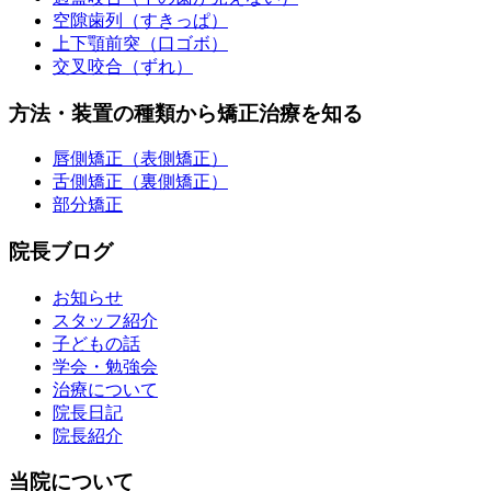
空隙歯列（すきっぱ）
上下顎前突（口ゴボ）
交叉咬合（ずれ）
方法・装置の種類から矯正治療を知る
唇側矯正（表側矯正）
舌側矯正（裏側矯正）
部分矯正
院長ブログ
お知らせ
スタッフ紹介
子どもの話
学会・勉強会
治療について
院長日記
院長紹介
当院について