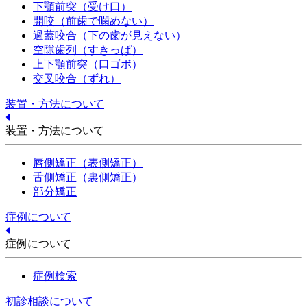
下顎前突（受け口）
開咬（前歯で噛めない）
過蓋咬合（下の歯が見えない）
空隙歯列（すきっぱ）
上下顎前突（口ゴボ）
交叉咬合（ずれ）
装置・方法について
装置・方法について
唇側矯正（表側矯正）
舌側矯正（裏側矯正）
部分矯正
症例について
症例について
症例検索
初診相談について