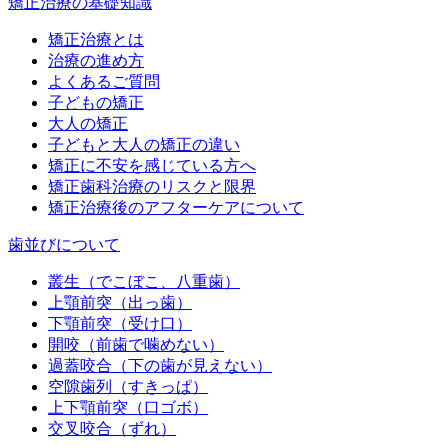
矯正治療の基礎知識
矯正治療とは
治療の進め方
よくあるご質問
子どもの矯正
大人の矯正
子どもと大人の矯正の違い
矯正に不安を感じている方へ
矯正歯科治療のリスクと限界
矯正治療後のアフターケアについて
歯並びについて
叢生（でこぼこ、八重歯）
上顎前突（出っ歯）
下顎前突（受け口）
開咬（前歯で噛めない）
過蓋咬合（下の歯が見えない）
空隙歯列（すきっぱ）
上下顎前突（口ゴボ）
交叉咬合（ずれ）