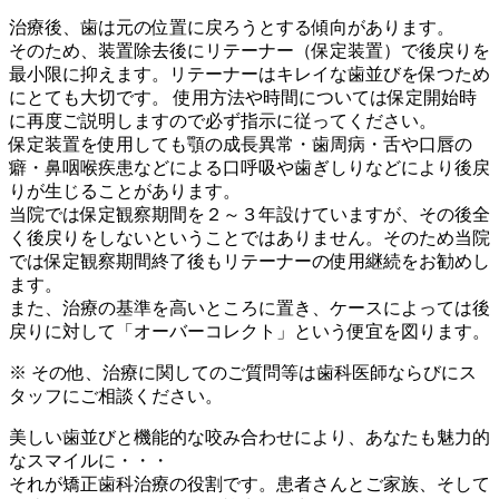
治療後、歯は元の位置に戻ろうとする傾向があります。
そのため、装置除去後にリテーナー（保定装置）で後戻りを
最小限に抑えます。リテーナーはキレイな歯並びを保つため
にとても大切です。 使用方法や時間については保定開始時
に再度ご説明しますので必ず指示に従ってください。
保定装置を使用しても顎の成長異常・歯周病・舌や口唇の
癖・鼻咽喉疾患などによる口呼吸や歯ぎしりなどにより後戻
りが生じることがあります。
当院では保定観察期間を２～３年設けていますが、その後全
く後戻りをしないということではありません。そのため当院
では保定観察期間終了後もリテーナーの使用継続をお勧めし
ます。
また、治療の基準を高いところに置き、ケースによっては後
戻りに対して「オーバーコレクト」という便宜を図ります。
※ その他、治療に関してのご質問等は歯科医師ならびにス
タッフにご相談ください。
美しい歯並びと機能的な咬み合わせにより、あなたも魅力的
なスマイルに・・・
それが矯正歯科治療の役割です。患者さんとご家族、そして