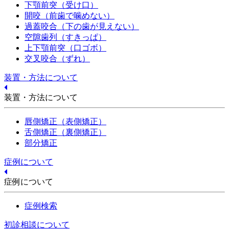
下顎前突（受け口）
開咬（前歯で噛めない）
過蓋咬合（下の歯が見えない）
空隙歯列（すきっぱ）
上下顎前突（口ゴボ）
交叉咬合（ずれ）
装置・方法について
装置・方法について
唇側矯正（表側矯正）
舌側矯正（裏側矯正）
部分矯正
症例について
症例について
症例検索
初診相談について