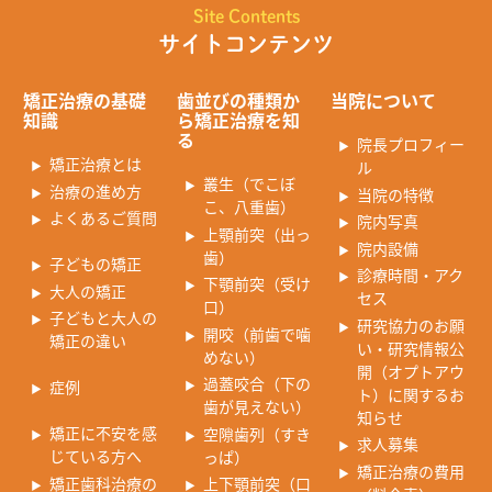
Site Contents
サイトコンテンツ
矯正治療の基礎
歯並びの種類か
当院について
知識
ら矯正治療を知
る
院長プロフィー
矯正治療とは
ル
叢生（でこぼ
治療の進め方
当院の特徴
こ、八重歯）
よくあるご質問
院内写真
上顎前突（出っ
院内設備
歯）
子どもの矯正
診療時間・アク
下顎前突（受け
大人の矯正
セス
口）
子どもと大人の
研究協力のお願
開咬（前歯で噛
矯正の違い
い・研究情報公
めない）
開（オプトアウ
過蓋咬合（下の
症例
ト）に関するお
歯が見えない）
知らせ
矯正に不安を感
空隙歯列（すき
求人募集
じている方へ
っぱ）
矯正治療の費用
矯正歯科治療の
上下顎前突（口