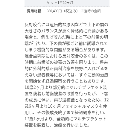
ケット1年10ヶ月
費用総額
980,400円（税込み）
※当時の金額
反対咬合には遺伝的な原因などで上下の顎の
大きさのバランスが悪く骨格的に問題がある
場合と、例えば咬んだ時に上と下の前歯の切
端が当たり、下の歯が顎ごと前に誘導されて
しまう機能的な問題がある場合があります。
混合歯列期における反対咬合の多くは、この
時期に前歯部の被蓋の改善を図ります。将来
的に外科的矯正歯科治療を視野に入れざるを
えない患者様等においては、すぐに動的治療
を開始せず経過観察を行うこともあります。
10歳2ヶ月より部分的にマルチブラケット装
置を装着し前歯被蓋の改善を行ったが、下顎
の成長に伴い、再び逆被蓋となったため、12
歳6ヶ月より10ヶ月フェイシャルマスクを使
用し、その後成長終了まで経過観察を行い、
17歳1ヶ月より、全顎的にマルチブラケット
装置を装着し、治療を行いました。