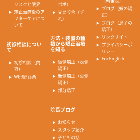
（料金表）
リスクと限界
ゴボ）
ブログ（娘の矯
矯正治療後のア
交叉咬合（ず
正）
フターケアにつ
れ）
ブログ（息子の
いて
矯正）
リンクサイト
方法・装置の種
類から矯正治療
初診相談につい
プライバシーポ
を知る
て
リシー
For English
唇側矯正（表側
初診相談（内
矯正）
容）
舌側矯正（裏側
WEB問診票
矯正）
部分矯正
院長ブログ
お知らせ
スタッフ紹介
子どもの話