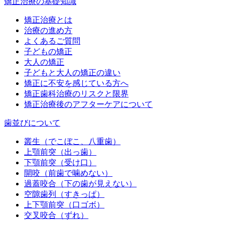
矯正治療の基礎知識
矯正治療とは
治療の進め方
よくあるご質問
子どもの矯正
大人の矯正
子どもと大人の矯正の違い
矯正に不安を感じている方へ
矯正歯科治療のリスクと限界
矯正治療後のアフターケアについて
歯並びについて
叢生（でこぼこ、八重歯）
上顎前突（出っ歯）
下顎前突（受け口）
開咬（前歯で噛めない）
過蓋咬合（下の歯が見えない）
空隙歯列（すきっぱ）
上下顎前突（口ゴボ）
交叉咬合（ずれ）