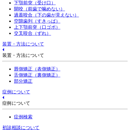
下顎前突（受け口）
開咬（前歯で噛めない）
過蓋咬合（下の歯が見えない）
空隙歯列（すきっぱ）
上下顎前突（口ゴボ）
交叉咬合（ずれ）
装置・方法について
装置・方法について
唇側矯正（表側矯正）
舌側矯正（裏側矯正）
部分矯正
症例について
症例について
症例検索
初診相談について