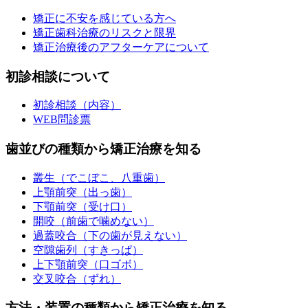
矯正に不安を感じている方へ
矯正歯科治療のリスクと限界
矯正治療後のアフターケアについて
初診相談について
初診相談（内容）
WEB問診票
歯並びの種類から矯正治療を知る
叢生（でこぼこ、八重歯）
上顎前突（出っ歯）
下顎前突（受け口）
開咬（前歯で噛めない）
過蓋咬合（下の歯が見えない）
空隙歯列（すきっぱ）
上下顎前突（口ゴボ）
交叉咬合（ずれ）
方法・装置の種類から矯正治療を知る