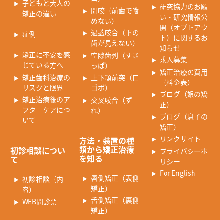
子どもと大人の
研究協力のお願
開咬（前歯で噛
矯正の違い
い・研究情報公
めない）
開（オプトアウ
過蓋咬合（下の
症例
ト）に関するお
歯が見えない）
知らせ
矯正に不安を感
空隙歯列（すき
求人募集
じている方へ
っぱ）
矯正治療の費用
矯正歯科治療の
上下顎前突（口
（料金表）
リスクと限界
ゴボ）
ブログ（娘の矯
矯正治療後のア
交叉咬合（ず
正）
フターケアにつ
れ）
ブログ（息子の
いて
矯正）
リンクサイト
方法・装置の種
類から矯正治療
初診相談につい
プライバシーポ
を知る
て
リシー
For English
唇側矯正（表側
初診相談（内
矯正）
容）
舌側矯正（裏側
WEB問診票
矯正）