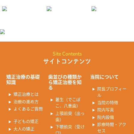
Site Contents
サイトコンテンツ
矯正治療の基礎
歯並びの種類か
当院について
知識
ら矯正治療を知
る
院長プロフィー
矯正治療とは
ル
叢生（でこぼ
治療の進め方
当院の特徴
こ、八重歯）
よくあるご質問
院内写真
上顎前突（出っ
院内設備
歯）
子どもの矯正
診療時間・アク
下顎前突（受け
大人の矯正
セス
口）