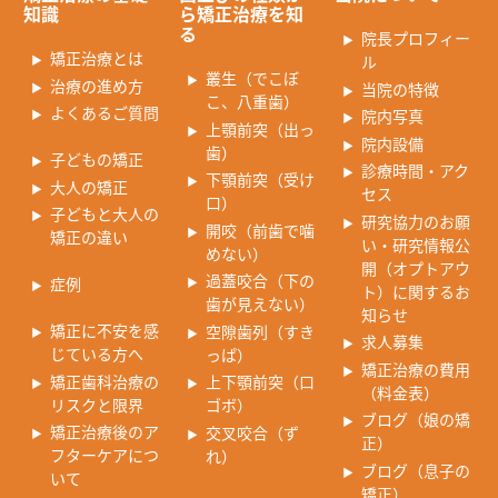
知識
ら矯正治療を知
る
院長プロフィー
矯正治療とは
ル
叢生（でこぼ
治療の進め方
当院の特徴
こ、八重歯）
よくあるご質問
院内写真
上顎前突（出っ
院内設備
歯）
子どもの矯正
診療時間・アク
下顎前突（受け
大人の矯正
セス
口）
子どもと大人の
研究協力のお願
開咬（前歯で噛
矯正の違い
い・研究情報公
めない）
開（オプトアウ
過蓋咬合（下の
症例
ト）に関するお
歯が見えない）
知らせ
矯正に不安を感
空隙歯列（すき
求人募集
じている方へ
っぱ）
矯正治療の費用
矯正歯科治療の
上下顎前突（口
（料金表）
リスクと限界
ゴボ）
ブログ（娘の矯
矯正治療後のア
交叉咬合（ず
正）
フターケアにつ
れ）
ブログ（息子の
いて
矯正）