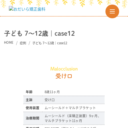
子ども 7～12歳｜case12
HOME
症例
子ども 7～12歳｜case12
Malocclusion
受け口
年齢
8歳11ヶ月
主訴
受け口
使用装置
ムーシールド＋マルチブラケット
ムーシールド（床矯正装置）9ヶ月、
治療期間
マルチブラケット11ヶ月