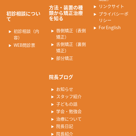
リンクサイト
方法・装置の種
類から矯正治療
初診相談につい
プライバシーポ
を知る
て
リシー
For English
唇側矯正（表側
初診相談（内
矯正）
容）
舌側矯正（裏側
WEB問診票
矯正）
部分矯正
院長ブログ
お知らせ
スタッフ紹介
子どもの話
学会・勉強会
治療について
院長日記
院長紹介