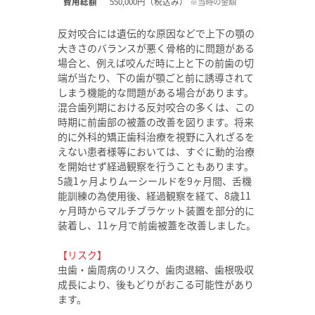
費用総額
550,000円（税込み）
※当時の金額
反対咬合には遺伝的な原因などで上下の顎の
大きさのバランスが悪く骨格的に問題がある
場合と、例えば咬んだ時に上と下の前歯の切
端が当たり、下の歯が顎ごと前に誘導されて
しまう機能的な問題がある場合があります。
混合歯列期における反対咬合の多くは、この
時期に前歯部の被蓋の改善を図ります。将来
的に外科的矯正歯科治療を視野に入れざるを
えない患者様等においては、すぐに動的治療
を開始せず経過観察を行うこともあります。
5歳1ヶ月よりムーシールドを9ヶ月間、舌機
能訓練の為使用後、経過観察を経て、8歳11
ヶ月時からマルチブラケット装置を部分的に
装着し、11ヶ月で前歯被蓋を改善しました。
【リスク】
虫歯・歯周病のリスク、歯肉退縮、歯根吸収
成長により、後もどりがおこる可能性があり
ます。