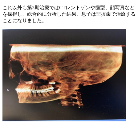
これ以外も第
2
期治療では
CT
レントゲンや歯型、顔写真など
を採得し、総合的に分析した結果、息子は非抜歯で治療する
ことになりました。