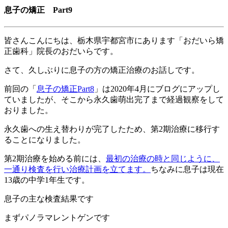
息子の矯正 Part9
皆さんこんにちは、栃木県宇都宮市にあります「おだいら矯
正歯科」院長のおだいらです。
さて、久しぶりに息子の方の矯正治療のお話しです。
前回の「
息子の矯正
Part8
」は
2020
年
4
月にブログにアップし
ていましたが、そこから永久歯萌出完了まで経過観察をして
おりました。
永久歯への生え替わりが完了したため、第
2
期治療に移行す
ることになりました。
第
2
期治療を始める前には、
最初の治療の時と同じように、
一通り検査を行い治療計画を立てます。
ちなみに息子は現在
13
歳の中学
1
年生です。
息子の主な検査結果です
まずパノラマレントゲンです