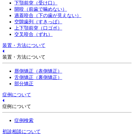
下顎前突（受け口）
開咬（前歯で噛めない）
過蓋咬合（下の歯が見えない）
空隙歯列（すきっぱ）
上下顎前突（口ゴボ）
交叉咬合（ずれ）
装置・方法について
装置・方法について
唇側矯正（表側矯正）
舌側矯正（裏側矯正）
部分矯正
症例について
症例について
症例検索
初診相談について