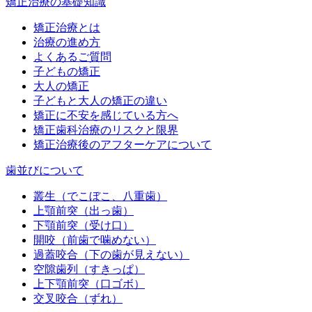
矯正治療の基礎知識
矯正治療とは
治療の進め方
よくあるご質問
子どもの矯正
大人の矯正
子どもと大人の矯正の違い
矯正に不安を感じている方へ
矯正歯科治療のリスクと限界
矯正治療後のアフターケアについて
歯並びについて
叢生（でこぼこ、八重歯）
上顎前突（出っ歯）
下顎前突（受け口）
開咬（前歯で噛めない）
過蓋咬合（下の歯が見えない）
空隙歯列（すきっぱ）
上下顎前突（口ゴボ）
交叉咬合（ずれ）