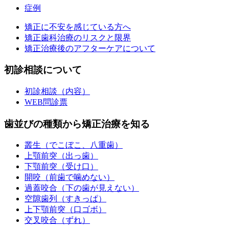
症例
矯正に不安を感じている方へ
矯正歯科治療のリスクと限界
矯正治療後のアフターケアについて
初診相談について
初診相談（内容）
WEB問診票
歯並びの種類から矯正治療を知る
叢生（でこぼこ、八重歯）
上顎前突（出っ歯）
下顎前突（受け口）
開咬（前歯で噛めない）
過蓋咬合（下の歯が見えない）
空隙歯列（すきっぱ）
上下顎前突（口ゴボ）
交叉咬合（ずれ）