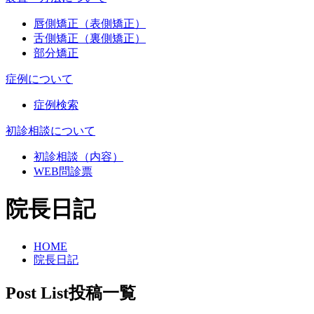
唇側矯正（表側矯正）
舌側矯正（裏側矯正）
部分矯正
症例について
症例検索
初診相談について
初診相談（内容）
WEB問診票
院長日記
HOME
院長日記
Post List
投稿一覧