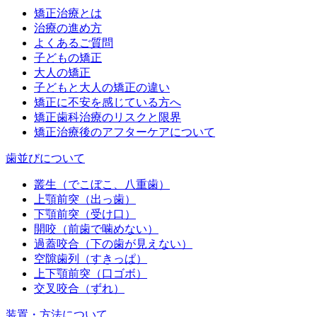
矯正治療とは
治療の進め方
よくあるご質問
子どもの矯正
大人の矯正
子どもと大人の矯正の違い
矯正に不安を感じている方へ
矯正歯科治療のリスクと限界
矯正治療後のアフターケアについて
歯並びについて
叢生（でこぼこ、八重歯）
上顎前突（出っ歯）
下顎前突（受け口）
開咬（前歯で噛めない）
過蓋咬合（下の歯が見えない）
空隙歯列（すきっぱ）
上下顎前突（口ゴボ）
交叉咬合（ずれ）
装置・方法について