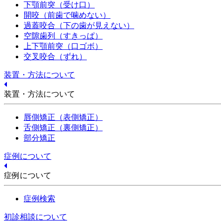
下顎前突（受け口）
開咬（前歯で噛めない）
過蓋咬合（下の歯が見えない）
空隙歯列（すきっぱ）
上下顎前突（口ゴボ）
交叉咬合（ずれ）
装置・方法について
装置・方法について
唇側矯正（表側矯正）
舌側矯正（裏側矯正）
部分矯正
症例について
症例について
症例検索
初診相談について