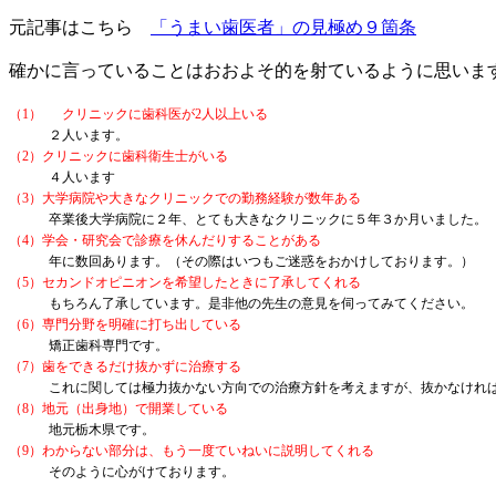
元記事はこちら
「うまい歯医者」の見極め９箇条
確かに言っていることはおおよそ的を射ているように思いま
（1）
クリニックに歯科医が
2
人以上いる
２人います。
（
2
）クリニックに歯科衛生士がいる
４人います
（
3
）大学病院や大きなクリニックでの勤務経験が数年ある
卒業後大学病院に２年、とても大きなクリニックに５年３か月いました。
（
4
）学会・研究会で診療を休んだりすることがある
年に数回あります。（その際はいつもご迷惑をおかけしております。）
（
5
）セカンドオピニオンを希望したときに了承してくれる
もちろん了承しています。是非他の先生の意見を伺ってみてください。
（
6
）専門分野を明確に打ち出している
矯正歯科専門です。
（
7
）歯をできるだけ抜かずに治療する
これに関しては極力抜かない方向での治療方針を考えますが、抜かなけれ
（
8
）地元（出身地）で開業している
地元栃木県です。
（
9
）わからない部分は、もう一度ていねいに説明してくれる
そのように心がけております。