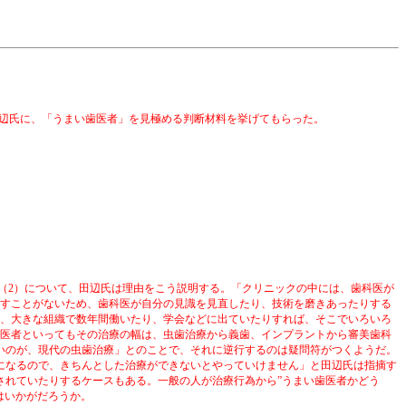
田辺氏に、「うまい歯医者」を見極める判断材料を挙げてもらった。
（
2
）について、田辺氏は理由をこう説明する。「クリニックの中には、歯科医が
出すことがないため、歯科医が自分の見識を見直したり、技術を磨きあったりする
、大きな組織で数年間働いたり、学会などに出ていたりすれば、そこでいろいろ
医者といってもその治療の幅は、虫歯治療から義歯、インプラントから審美歯科
いのが、現代の虫歯治療」とのことで、それに逆行するのは疑問符がつくようだ。
になるので、きちんとした治療ができないとやっていけません」と田辺氏は指摘す
されていたりするケースもある。一般の人が治療行為から”うまい歯医者かどう
はいかがだろうか。