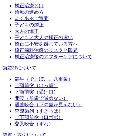
矯正治療とは
治療の進め方
よくあるご質問
子どもの矯正
大人の矯正
子どもと大人の矯正の違い
矯正に不安を感じている方へ
矯正歯科治療のリスクと限界
矯正治療後のアフターケアについて
歯並びについて
叢生（でこぼこ、八重歯）
上顎前突（出っ歯）
下顎前突（受け口）
開咬（前歯で噛めない）
過蓋咬合（下の歯が見えない）
空隙歯列（すきっぱ）
上下顎前突（口ゴボ）
交叉咬合（ずれ）
装置・方法について