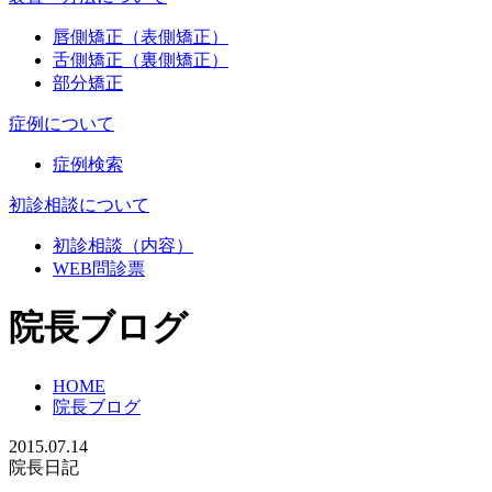
唇側矯正（表側矯正）
舌側矯正（裏側矯正）
部分矯正
症例について
症例検索
初診相談について
初診相談（内容）
WEB問診票
院長ブログ
HOME
院長ブログ
2015.07.14
院長日記