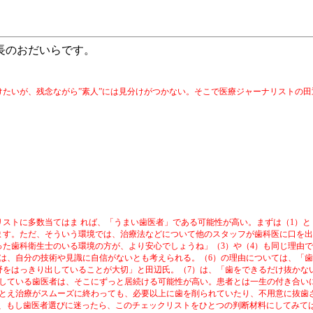
長のおだいらです。
。
たいが、残念ながら”素人”には見分けがつかない。そこで医療ジャーナリストの
ストに多数当てはま れば、「うまい歯医者」である可能性が高い。まずは（
1
）と
ます。ただ、そういう環境では、治療法などについて他のスタッフが歯科医に口を
った歯科衛生士のいる環境の方が、より安心でしょうね」（
3
）や（
4
）も同じ理由で
は、自分の技術や見識に自信がないとも考えられる。（
6
）の理由については、「歯
野をはっきり出していることが大切」と田辺氏。（
7
）は、「歯をできるだけ抜かな
している歯医者は、そこにずっと居続ける可能性が高い。患者とは一生の付き合い
とえ治療がスムーズに終わっても、必要以上に歯を削られていたり、不用意に抜歯
が、もし歯医者選びに迷ったら、このチェックリストをひとつの判断材料にしてみて