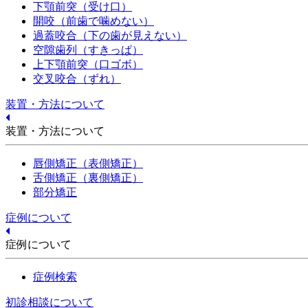
下顎前突（受け口）
開咬（前歯で噛めない）
過蓋咬合（下の歯が見えない）
空隙歯列（すきっぱ）
上下顎前突（口ゴボ）
交叉咬合（ずれ）
装置・方法について
装置・方法について
唇側矯正（表側矯正）
舌側矯正（裏側矯正）
部分矯正
症例について
症例について
症例検索
初診相談について