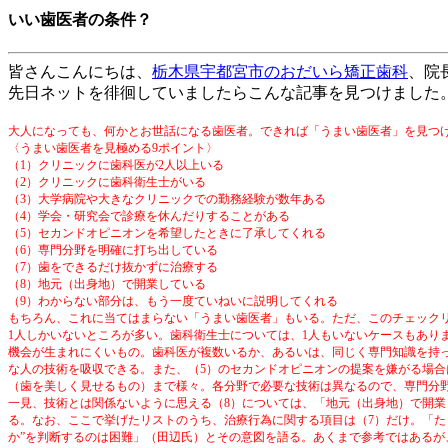
いい歯医者の条件？
皆さんこんにちは、
栃木県宇都宮市
のおだいら矯正歯科
、院
先日ネットを徘徊していましたらこんな記事を見つけました
大人になっても、何かとお世話になる歯医者。できれば「うまい歯医者」を見つけ
〈うまい歯医者を見極める
9
ポイント〉
（
1
）クリニックに歯科医が
2
人以上いる
（
2
）クリニックに歯科衛生士がいる
（
3
）大学病院や大きなクリニックでの勤務経験が数年ある
（
4
）学会・研究会で診療を休んだりすることがある
（
5
）セカンドオピニオンを希望したときに了承してくれる
（
6
）専門分野を明確に打ち出している
（
7
）歯をできるだけ抜かずに治療する
（
8
）地元（出身地）で開業している
（
9
）わからない部分は、もう一度ていねいに説明してくれる
もちろん、これに当てはまらない「うまい歯医者」もいる。ただ、このチェックリ
1
人しかいないところが多い。歯科衛生士については、
1
人もいないケースもあり
機会が生まれにくいもの。歯科医が複数いるか、あるいは、同じく専門知識を持
な人の技術を吸収できる。また、（
5
）のセカンドオピニオンの提案を嫌がる場合
（歯を美しく見せるもの）まで様々。各分野で必要な技術は異なるので、専門分
一見、技術とは関係ないように思える（
8
）については、「地元（出身地）で開業
る。なお、ここで挙げたリストのうち、治療行為に関する項目は（
7
）だけ。「た
か”を判断するのは困難」（田辺氏）とその意図を語る。あくまで参考ではある