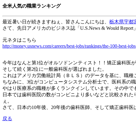
全米人気の職業ランキング
最近暑い日が続きますねぇ、皆さんこんにちは、
栃木県宇都
さて、先日アメリカのビジネス誌「
U.S.News & Would Report
元ネタはこちら
http://money.usnews.com/careers/best-jobs/rankings/the-100-best-jobs
今年はなんと第
1
位がオルソドンンティスト！！矯正歯科医が
そして続く第
2
位に一般歯科医が選ばれました。
これはアメリカ労働統計局（ＢＬＳ）のデータを基に、職種
ちなみに、
3
位がコンピュータシステム分析士で、医科系の職
やはり医療系の職種が多くランクインしています。その中で
日本では歯科医院の数がコンビニより多いなどと比較された
ぇ。
さて、日本の
10
年後、
20
年後の歯科医師、そして矯正歯科医
戻る