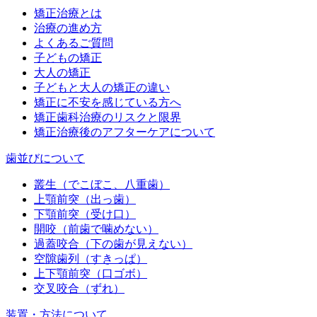
矯正治療とは
治療の進め方
よくあるご質問
子どもの矯正
大人の矯正
子どもと大人の矯正の違い
矯正に不安を感じている方へ
矯正歯科治療のリスクと限界
矯正治療後のアフターケアについて
歯並びについて
叢生（でこぼこ、八重歯）
上顎前突（出っ歯）
下顎前突（受け口）
開咬（前歯で噛めない）
過蓋咬合（下の歯が見えない）
空隙歯列（すきっぱ）
上下顎前突（口ゴボ）
交叉咬合（ずれ）
装置・方法について