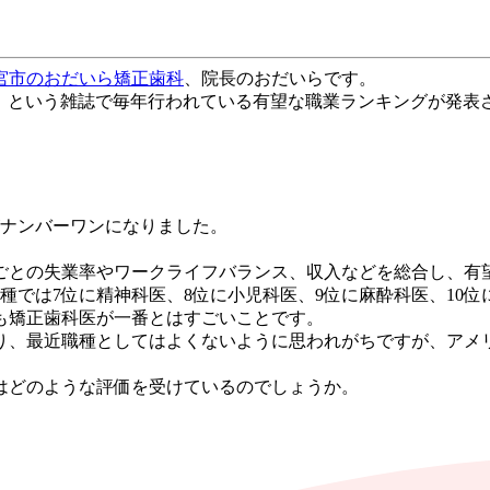
宮市のおだいら矯正歯科
、院長のおだいらです。
」という雑誌で毎年行われている有望な職業ランキングが発表
ナンバーワンになりました。
ごとの失業率やワークライフバランス、収入などを総合し、有
種では
7
位に精神科医、
8
位に小児科医、
9
位に麻酔科医、
10
位
も矯正歯科医が一番とはすごいことです。
り、最近職種としてはよくないように思われがちですが、アメ
はどのような評価を受けているのでしょうか。