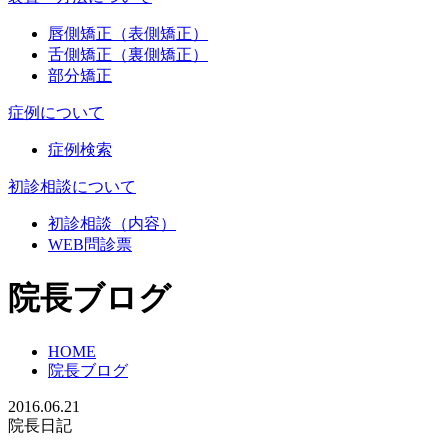
唇側矯正（表側矯正）
舌側矯正（裏側矯正）
部分矯正
症例について
症例検索
初診相談について
初診相談（内容）
WEB問診票
院長ブログ
HOME
院長ブログ
2016.06.21
院長日記