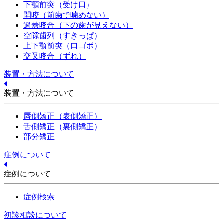
下顎前突（受け口）
開咬（前歯で噛めない）
過蓋咬合（下の歯が見えない）
空隙歯列（すきっぱ）
上下顎前突（口ゴボ）
交叉咬合（ずれ）
装置・方法について
装置・方法について
唇側矯正（表側矯正）
舌側矯正（裏側矯正）
部分矯正
症例について
症例について
症例検索
初診相談について