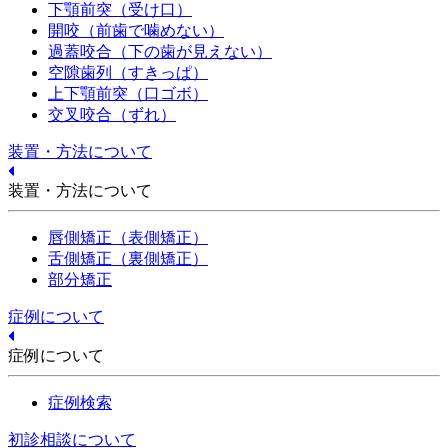
下顎前突（受け口）
開咬（前歯で噛めない）
過蓋咬合（下の歯が見えない）
空隙歯列（すきっぱ）
上下顎前突（口ゴボ）
交叉咬合（ずれ）
装置・方法について
装置・方法について
唇側矯正（表側矯正）
舌側矯正（裏側矯正）
部分矯正
症例について
症例について
症例検索
初診相談について