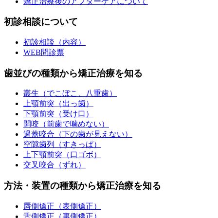
矯正治療後のアフターケアについて
初診相談について
初診相談（内容）
WEB問診票
歯並びの種類から矯正治療を知る
叢生（でこぼこ、八重歯）
上顎前突（出っ歯）
下顎前突（受け口）
開咬（前歯で噛めない）
過蓋咬合（下の歯が見えない）
空隙歯列（すきっぱ）
上下顎前突（口ゴボ）
交叉咬合（ずれ）
方法・装置の種類から矯正治療を知る
唇側矯正（表側矯正）
舌側矯正（裏側矯正）