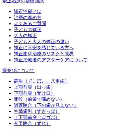
矯正治療の基礎知識
矯正治療とは
治療の進め方
よくあるご質問
子どもの矯正
大人の矯正
子どもと大人の矯正の違い
矯正に不安を感じている方へ
矯正歯科治療のリスクと限界
矯正治療後のアフターケアについて
歯並びについて
叢生（でこぼこ、八重歯）
上顎前突（出っ歯）
下顎前突（受け口）
開咬（前歯で噛めない）
過蓋咬合（下の歯が見えない）
空隙歯列（すきっぱ）
上下顎前突（口ゴボ）
交叉咬合（ずれ）