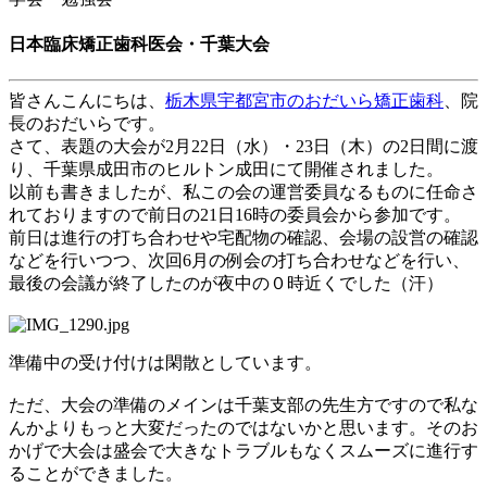
日本臨床矯正歯科医会・千葉大会
皆さんこんにちは、
栃木県宇都宮市のおだいら矯正歯科
、院
長のおだいらです。
さて、表題の大会が
2
月
22
日（水）・
23
日（木）の
2
日間に渡
り、千葉県成田市のヒルトン成田にて開催されました。
以前も書きましたが、私この会の運営委員なるものに任命さ
れておりますので前日の
21
日
16
時の委員会から参加です。
前日は進行の打ち合わせや宅配物の確認、会場の設営の確認
などを行いつつ、次回
6
月の例会の打ち合わせなどを行い、
最後の会議が終了したのが夜中の０時近くでした（汗）
準備中の受け付けは閑散としています。
ただ、大会の準備のメインは千葉支部の先生方ですので私な
んかよりもっと大変だったのではないかと思います。そのお
かげで大会は盛会で大きなトラブルもなくスムーズに進行す
ることができました。