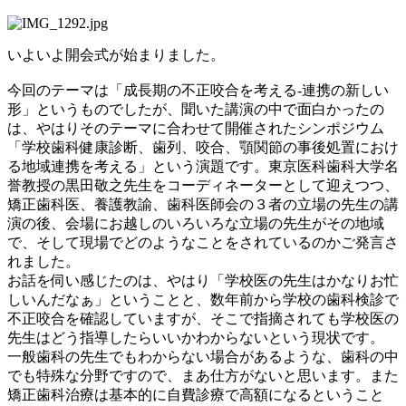
いよいよ開会式が始まりました。
今回のテーマは「成長期の不正咬合を考える‐連携の新しい
形」というものでしたが、聞いた講演の中で面白かったの
は、やはりそのテーマに合わせて開催されたシンポジウム
「学校歯科健康診断、歯列、咬合、顎関節の事後処置におけ
る地域連携を考える」という演題です。東京医科歯科大学名
誉教授の黒田敬之先生をコーディネーターとして迎えつつ、
矯正歯科医、養護教諭、歯科医師会の３者の立場の先生の講
演の後、会場にお越しのいろいろな立場の先生がその地域
で、そして現場でどのようなことをされているのかご発言さ
れました。
お話を伺い感じたのは、やはり「学校医の先生はかなりお忙
しいんだなぁ」ということと、数年前から学校の歯科検診で
不正咬合を確認していますが、そこで指摘されても学校医の
先生はどう指導したらいいかわからないという現状です。
一般歯科の先生でもわからない場合があるような、歯科の中
でも特殊な分野ですので、まあ仕方がないと思います。また
矯正歯科治療は基本的に自費診療で高額になるということ