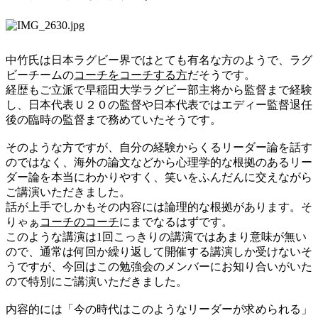
中竹氏は日本ラグビー界ではとても有名な方のようで、ラグ
ビーチームの
コーチをコーチする方
だそうです。
経歴もご立派で早稲田大学ラグビー部主将から監督まで経験
し、日本代表Ｕ２０の監督や日本代表ではエディー監督退任
後の臨時の監督まで務めていたそうです。
そのような方ですが、自分の経験からくるリーダー論を話す
のではなく、海外の論文などから心理学的な根拠のあるリー
ダー論を本当にわかりやすく、笑いをふんだんに交えながら
ご講演いただきました。
話が上手でしかもその内容には論理的な根拠があります。そ
りゃぁ
コーチのコーチ
にまでなるはずです。
このような講演は
1
回こっきりの講演ではあまり意味が無い
ので、通常は何回か繰り返して開催する講演しか受けないそ
うですが、今回はこの勉強会のメンバーにお知り合いがいた
ので特別にご講演いただきました。
内容的には「今の時代はこのようなリーダーが求められる」