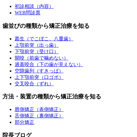
初診相談（内容）
WEB問診票
歯並びの種類から矯正治療を知る
叢生（でこぼこ、八重歯）
上顎前突（出っ歯）
下顎前突（受け口）
開咬（前歯で噛めない）
過蓋咬合（下の歯が見えない）
空隙歯列（すきっぱ）
上下顎前突（口ゴボ）
交叉咬合（ずれ）
方法・装置の種類から矯正治療を知る
唇側矯正（表側矯正）
舌側矯正（裏側矯正）
部分矯正
院長ブログ