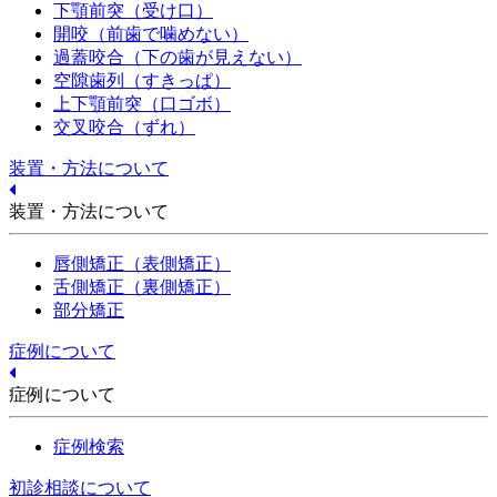
下顎前突（受け口）
開咬（前歯で噛めない）
過蓋咬合（下の歯が見えない）
空隙歯列（すきっぱ）
上下顎前突（口ゴボ）
交叉咬合（ずれ）
装置・方法について
装置・方法について
唇側矯正（表側矯正）
舌側矯正（裏側矯正）
部分矯正
症例について
症例について
症例検索
初診相談について