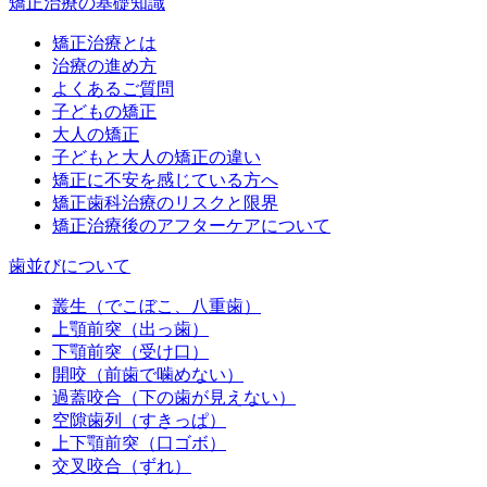
矯正治療の基礎知識
矯正治療とは
治療の進め方
よくあるご質問
子どもの矯正
大人の矯正
子どもと大人の矯正の違い
矯正に不安を感じている方へ
矯正歯科治療のリスクと限界
矯正治療後のアフターケアについて
歯並びについて
叢生（でこぼこ、八重歯）
上顎前突（出っ歯）
下顎前突（受け口）
開咬（前歯で噛めない）
過蓋咬合（下の歯が見えない）
空隙歯列（すきっぱ）
上下顎前突（口ゴボ）
交叉咬合（ずれ）