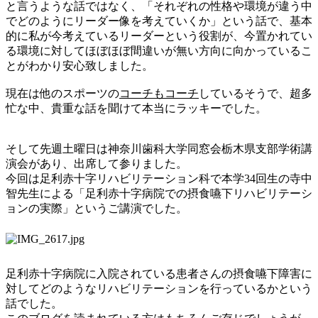
と言うような話ではなく、「それぞれの性格や環境が違う中
でどのようにリーダー像を考えていくか」という話で、基本
的に私が今考えているリーダーという役割が、今置かれてい
る環境に対してほぼほぼ間違いが無い方向に向かっているこ
とがわかり安心致しました。
現在は他のスポーツの
コーチもコーチ
しているそうで、超多
忙な中、貴重な話を聞けて本当にラッキーでした。
そして先週土曜日は神奈川歯科大学同窓会栃木県支部学術講
演会があり、出席して参りました。
今回は足利赤十字リハビリテーション科で本学
34
回生の寺中
智先生による「足利赤十字病院での摂食嚥下リハビリテーシ
ョンの実際」というご講演でした。
足利赤十字病院に入院されている患者さんの摂食嚥下障害に
対してどのようなリハビリテーションを行っているかという
話でした。