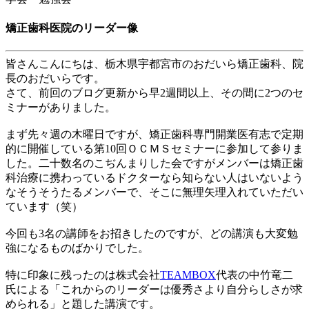
矯正歯科医院のリーダー像
皆さんこんにちは、栃木県宇都宮市のおだいら矯正歯科、院
長のおだいらです。
さて、前回のブログ更新から早
2
週間以上、その間に
2
つのセ
ミナーがありました。
まず先々週の木曜日ですが、矯正歯科専門開業医有志で定期
的に開催している第
10
回ＯＣＭＳセミナーに参加して参りま
した。二十数名のこぢんまりした会ですがメンバーは矯正歯
科治療に携わっているドクターなら知らない人はいないよう
なそうそうたるメンバーで、そこに無理矢理入れていただい
ています（笑）
今回も
3
名の講師をお招きしたのですが、どの講演も大変勉
強になるものばかりでした。
特に印象に残ったのは株式会社
TEAMBOX
代表の中竹竜二
氏による「これからのリーダーは優秀さより自分らしさが求
められる」と題した講演です。