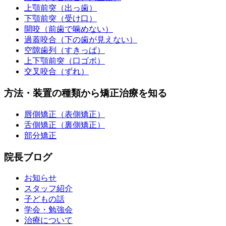
上顎前突（出っ歯）
下顎前突（受け口）
開咬（前歯で噛めない）
過蓋咬合（下の歯が見えない）
空隙歯列（すきっぱ）
上下顎前突（口ゴボ）
交叉咬合（ずれ）
方法・装置の種類から矯正治療を知る
唇側矯正（表側矯正）
舌側矯正（裏側矯正）
部分矯正
院長ブログ
お知らせ
スタッフ紹介
子どもの話
学会・勉強会
治療について