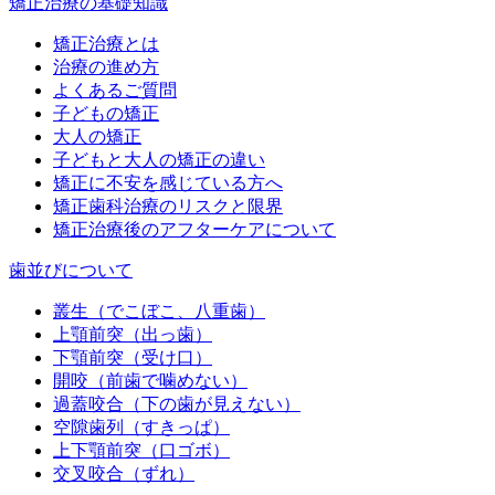
矯正治療の基礎知識
矯正治療とは
治療の進め方
よくあるご質問
子どもの矯正
大人の矯正
子どもと大人の矯正の違い
矯正に不安を感じている方へ
矯正歯科治療のリスクと限界
矯正治療後のアフターケアについて
歯並びについて
叢生（でこぼこ、八重歯）
上顎前突（出っ歯）
下顎前突（受け口）
開咬（前歯で噛めない）
過蓋咬合（下の歯が見えない）
空隙歯列（すきっぱ）
上下顎前突（口ゴボ）
交叉咬合（ずれ）