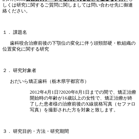
しくは研究に関するご質問に関しましては問い合わせ先に御連
絡ください。
１．
課題名
歯科咬合治療前後の下顎位の変化に伴う頭頸部硬・軟組織の
位置変化に関する研究
２．
研究対象者
おだいら矯正歯科（栃木県宇都宮市）
2012
年
4
月
1
日?
2020
年
8
月
1
日までの間で、矯正治療
開始時の年齢が
16
歳以上の女性で、矯正治療が終
了した患者様の治療前後の
X
線規格写真（セファロ
写真）を撮影された方を対象と致します。
３．
研究目的・方法・研究期間