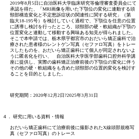
2019
年
8
月
5
日に自治医科大学臨床研究等倫理審査委員会にて
承認を得た、「
MRI
画像を用いた下顎位の変化に連動する頭
頸部構造変化と不定愁訴症状の関連性に関する研究」（第
臨大
18-195
号）を検討していく過程で、下顎位を任意の位置
に誘導し検討を行ったところ、頭頸部の硬・軟組織が下顎の
位置変化と連動して移動する興味ある知見が得られました。
そこで本申請では、栃木県宇都宮市のおだいら矯正歯科で治
療された患者様のレントゲン写真（セファロ写真）をトレー
スしたものを、おだいら矯正歯科にて個人が同定されないよ
うに匿名化を行い、 自治医科大学医学部歯科口腔外科学講
座に提供し、実際の歯科矯正治療前後の下顎位の変化に伴う
その他の硬・軟組織をも含めた頭頸部の位置的変化を検討す
ることを目的としました。
研究期間：
2020
年
12
月
2
日?
2025
年
3
月
31
日
４．
研究に用いる資料・情報
おだいら矯正歯科にて治療前後に撮影された
X
線頭部規格写
真（セファロ写真）のトレース