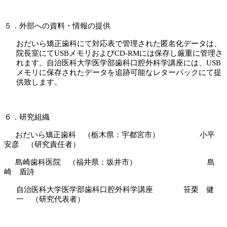
５．外部への資料・情報の提供
おだいら矯正歯科にて対応表で管理された匿名化データは、
院長室にて
USB
メモリおよび
CD-RM
には保存し厳重に管理さ
れます。自治医科大学医学部歯科口腔外科学講座には、
USB
メモリに保存されたデータを追跡可能なレターパックにて提
供致します。
６．研究組織
おだいら矯正歯科 （栃木県：宇都宮市） 小平
安彦 （研究責任者）
島崎歯科医院 （福井県：坂井市） 島
崎 盾詩
自治医科大学医学部歯科口腔外科学講座 笹栗 健
一 （研究代表者）