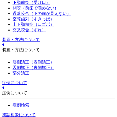
下顎前突（受け口）
開咬（前歯で噛めない）
過蓋咬合（下の歯が見えない）
空隙歯列（すきっぱ）
上下顎前突（口ゴボ）
交叉咬合（ずれ）
装置・方法について
装置・方法について
唇側矯正（表側矯正）
舌側矯正（裏側矯正）
部分矯正
症例について
症例について
症例検索
初診相談について