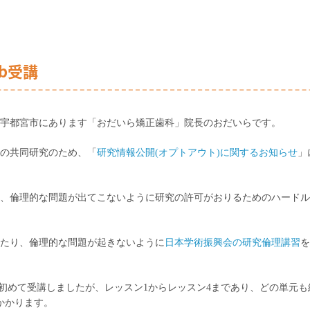
b受講
宇都宮市にあります「おだいら矯正歯科」院長のおだいらです。
の共同研究のため、「
研究情報公開
(
オプトアウト
)
に関するお知らせ
」
、倫理的な問題が出てこないように研究の許可がおりるためのハードル
たり、倫理的な問題が起きないように
日本学術振興会の研究倫理講習
を
初めて受講しましたが、レッスン
1
からレッスン
4
まであり、どの単元も
かかります。