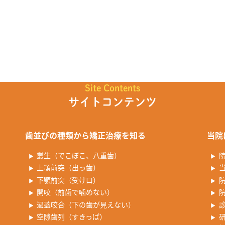
Site Contents
サイトコンテンツ
歯並びの種類から矯正治療を知る
当院
叢生（でこぼこ、八重歯）
上顎前突（出っ歯）
下顎前突（受け口）
開咬（前歯で噛めない）
過蓋咬合（下の歯が見えない）
空隙歯列（すきっぱ）