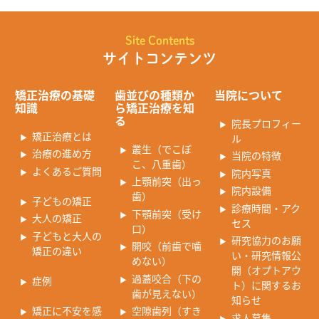
Site Contents
サイトコンテンツ
矯正治療の基礎
歯並びの種類か
当院について
知識
ら矯正治療を知
る
院長プロフィー
矯正治療とは
ル
叢生（でこぼ
治療の進め方
当院の特徴
こ、八重歯）
よくあるご質問
院内写真
上顎前突（出っ
院内設備
歯）
子どもの矯正
診療時間・アク
下顎前突（受け
大人の矯正
セス
口）
子どもと大人の
研究協力のお願
開咬（前歯で噛
矯正の違い
い・研究情報公
めない）
開（オプトアウ
過蓋咬合（下の
症例
ト）に関するお
歯が見えない）
知らせ
矯正に不安を感
空隙歯列（すき
求人募集