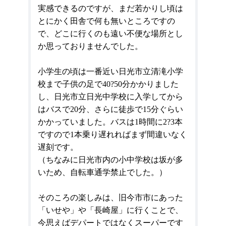
実感できるのですが、まだ若かりし頃は
とにかく田舎で何も無いところですの
で、どこに行くのも遠い不便な場所とし
か思っておりませんでした。
小学生の頃は一番近い日光市立清滝小学
校まで子供の足で
40
?
50
分かかりました
し、日光市立日光中学校に入学してから
はバスで
20
分、さらに徒歩で
15
分ぐらい
かかっていました。バスは
1
時間に
2
?
3
本
ですので
1
本乗り遅れればまず間違いなく
遅刻です。
（ちなみに日光市内の小中学校は坂が多
いため、自転車通学禁止でした。）
そのころの楽しみは、旧今市市にあった
「いせや」や「長崎屋」に行くことで、
今思えばデパートではなくスーパーです