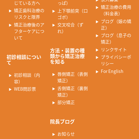
じている方へ
っぱ）
矯正治療の費用
矯正歯科治療の
上下顎前突（口
（料金表）
リスクと限界
ゴボ）
ブログ（娘の矯
矯正治療後のア
交叉咬合（ず
正）
フターケアにつ
れ）
ブログ（息子の
いて
矯正）
リンクサイト
方法・装置の種
類から矯正治療
初診相談につい
プライバシーポ
を知る
て
リシー
For English
唇側矯正（表側
初診相談（内
矯正）
容）
舌側矯正（裏側
WEB問診票
矯正）
部分矯正
院長ブログ
お知らせ