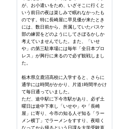
が、お小遣いをため、いざそこに行くと
いう前日の夜は楽しみで眠れなかったも
のです。特に長崎屋に早見優が来たとき
には、数日前から、所属していたバスケ
部の練習をどのようにしてさぼるかしか
考えていませんでした。また、「いせ
や」の第三駐車場には毎年「全日本プロ
レス」が興行に来るので必ず観戦しまし
た。
栃木県立鹿沼高校に入学すると、さらに
通学には時間がかかり、片道
1
時間半かけ
て毎日通っていました。
ただ、途中駅に下今市駅があり、必ず土
曜日は途中下車し「いせや」や「長崎
屋」に寄り、今市の知る人ぞ知る「ラー
メン横丁」でラーメンをすすり、夜暗く
なってから帰るという日課を大学受験直