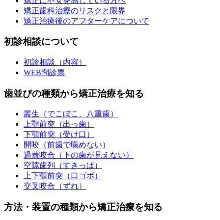
矯正に不安を感じている方へ
矯正歯科治療のリスクと限界
矯正治療後のアフターケアについて
初診相談について
初診相談（内容）
WEB問診票
歯並びの種類から矯正治療を知る
叢生（でこぼこ、八重歯）
上顎前突（出っ歯）
下顎前突（受け口）
開咬（前歯で噛めない）
過蓋咬合（下の歯が見えない）
空隙歯列（すきっぱ）
上下顎前突（口ゴボ）
交叉咬合（ずれ）
方法・装置の種類から矯正治療を知る