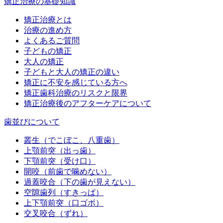
矯正治療の基礎知識
矯正治療とは
治療の進め方
よくあるご質問
子どもの矯正
大人の矯正
子どもと大人の矯正の違い
矯正に不安を感じている方へ
矯正歯科治療のリスクと限界
矯正治療後のアフターケアについて
歯並びについて
叢生（でこぼこ、八重歯）
上顎前突（出っ歯）
下顎前突（受け口）
開咬（前歯で噛めない）
過蓋咬合（下の歯が見えない）
空隙歯列（すきっぱ）
上下顎前突（口ゴボ）
交叉咬合（ずれ）