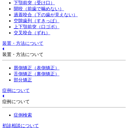
下顎前突（受け口）
開咬（前歯で噛めない）
過蓋咬合（下の歯が見えない）
空隙歯列（すきっぱ）
上下顎前突（口ゴボ）
交叉咬合（ずれ）
装置・方法について
装置・方法について
唇側矯正（表側矯正）
舌側矯正（裏側矯正）
部分矯正
症例について
症例について
症例検索
初診相談について