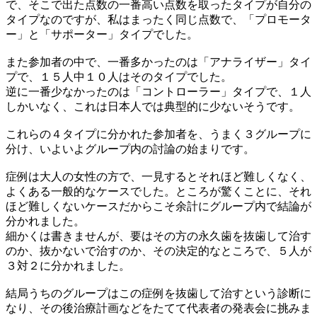
で、そこで出た点数の一番高い点数を取ったタイプが自分の
タイプなのですが、私はまったく同じ点数で、「プロモータ
ー」と「サポーター」タイプでした。
また参加者の中で、一番多かったのは「アナライザー」タイ
プで、１５人中１０人はそのタイプでした。
逆に一番少なかったのは「コントローラー」タイプで、１人
しかいなく、これは日本人では典型的に少ないそうです。
これらの４タイプに分かれた参加者を、うまく３グループに
分け、いよいよグループ内の討論の始まりです。
症例は大人の女性の方で、一見するとそれほど難しくなく、
よくある一般的なケースでした。
ところが驚くことに、それ
ほど難しくないケースだからこそ余計にグループ内で結論が
分かれました。
細かくは書きませんが、要はその方の永久歯を抜歯して治す
のか、抜かないで治すのか、その決定的なところで、５人が
３対２に分かれました。
結局うちのグループはこの症例を抜歯して治すという診断に
なり、その後治療計画などをたてて代表者の発表会に挑みま