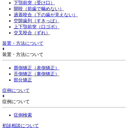
下顎前突（受け口）
開咬（前歯で噛めない）
過蓋咬合（下の歯が見えない）
空隙歯列（すきっぱ）
上下顎前突（口ゴボ）
交叉咬合（ずれ）
装置・方法について
装置・方法について
唇側矯正（表側矯正）
舌側矯正（裏側矯正）
部分矯正
症例について
症例について
症例検索
初診相談について