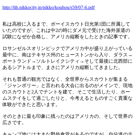
http://lib.nikkocity.jp/nikko/kouhou/s59/07-6.pdf
私は高校に入るまで、ボーイスカウト日光第
1
団に所属して
いたのですが、これは中
2
の時にダメ元で受けた海外派遣の
試験になぜか合格し、アメリカ縦断をしたときの記事です。
ロサンゼルスオリンピックでアメリカ中が盛り上がっている
最中に、南はテキサス州のヒューストンから入り、ダラス→
ポートランド→ソルトレイクシティ→そして最後に北西部に
あるシアトルまで、まさにアメリカ縦断してきました。
それも普通の観光ではなく、全世界からスカウトが集まる
「ジャンボリー」と言われる大会に出るのがメインで、現地
のスカウトと
2
人でテントを建て、そこで生活したり、ホー
ムステイをして過ごしたりと、今考えるとものすごく貴重な
体験ができたと思います。
そのときに最も印象に残ったのはアメリカの、そして世界の
広さです。
キャンプ地には大きな野外食堂があるのですが、自分達のテ