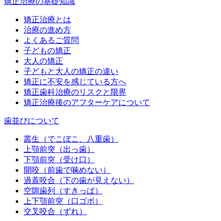
矯正治療の基礎知識
矯正治療とは
治療の進め方
よくあるご質問
子どもの矯正
大人の矯正
子どもと大人の矯正の違い
矯正に不安を感じている方へ
矯正歯科治療のリスクと限界
矯正治療後のアフターケアについて
歯並びについて
叢生（でこぼこ、八重歯）
上顎前突（出っ歯）
下顎前突（受け口）
開咬（前歯で噛めない）
過蓋咬合（下の歯が見えない）
空隙歯列（すきっぱ）
上下顎前突（口ゴボ）
交叉咬合（ずれ）