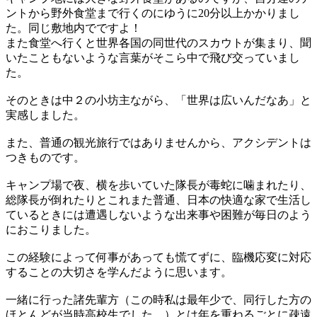
ントから野外食堂まで行くのにゆうに
20
分以上かかりまし
た。同じ敷地内でですよ！
また食堂へ行くと世界各国の同世代のスカウトが集まり、聞
いたこともないような言葉がそこら中で飛び交っていまし
た。
そのときは中２の小坊主ながら、「世界は広いんだなあ」と
実感しました。
また、普通の観光旅行ではありませんから、アクシデントは
つきものです。
キャンプ場で夜、横を歩いていた隊長が毒蛇に噛まれたり、
総隊長が倒れたりとこれまた普通、日本の快適な家で生活し
ているときには遭遇しないような出来事や困難が毎日のよう
におこりました。
この経験によって何事があっても慌てずに、臨機応変に対応
することの大切さを学んだように思います。
一緒に行った諸先輩方（この時私は最年少で、同行した方の
ほとんどが当時高校生でした。）とは年を重ねるごとに疎遠