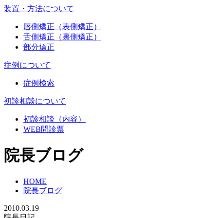
装置・方法について
唇側矯正（表側矯正）
舌側矯正（裏側矯正）
部分矯正
症例について
症例検索
初診相談について
初診相談（内容）
WEB問診票
院長ブログ
HOME
院長ブログ
2010.03.19
院長日記