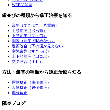
WEB問診票
歯並びの種類から矯正治療を知る
叢生（でこぼこ、八重歯）
上顎前突（出っ歯）
下顎前突（受け口）
開咬（前歯で噛めない）
過蓋咬合（下の歯が見えない）
空隙歯列（すきっぱ）
上下顎前突（口ゴボ）
交叉咬合（ずれ）
方法・装置の種類から矯正治療を知る
唇側矯正（表側矯正）
舌側矯正（裏側矯正）
部分矯正
院長ブログ