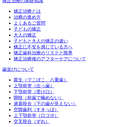
矯正治療の基礎知識
矯正治療とは
治療の進め方
よくあるご質問
子どもの矯正
大人の矯正
子どもと大人の矯正の違い
矯正に不安を感じている方へ
矯正歯科治療のリスクと限界
矯正治療後のアフターケアについて
歯並びについて
叢生（でこぼこ、八重歯）
上顎前突（出っ歯）
下顎前突（受け口）
開咬（前歯で噛めない）
過蓋咬合（下の歯が見えない）
空隙歯列（すきっぱ）
上下顎前突（口ゴボ）
交叉咬合（ずれ）