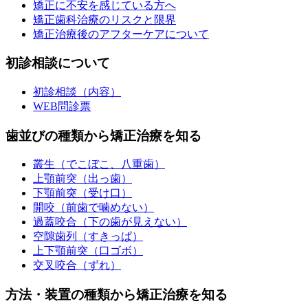
矯正に不安を感じている方へ
矯正歯科治療のリスクと限界
矯正治療後のアフターケアについて
初診相談について
初診相談（内容）
WEB問診票
歯並びの種類から矯正治療を知る
叢生（でこぼこ、八重歯）
上顎前突（出っ歯）
下顎前突（受け口）
開咬（前歯で噛めない）
過蓋咬合（下の歯が見えない）
空隙歯列（すきっぱ）
上下顎前突（口ゴボ）
交叉咬合（ずれ）
方法・装置の種類から矯正治療を知る