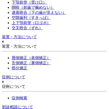
下顎前突（受け口）
開咬（前歯で噛めない）
過蓋咬合（下の歯が見えない）
空隙歯列（すきっぱ）
上下顎前突（口ゴボ）
交叉咬合（ずれ）
装置・方法について
装置・方法について
唇側矯正（表側矯正）
舌側矯正（裏側矯正）
部分矯正
症例について
症例について
症例検索
初診相談について