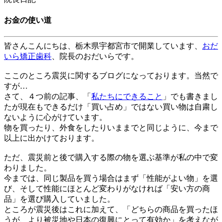
お金の使い道
皆さんこんにちは、
栃木県宇都宮市
で開業しています、
おだ
いら矯正歯科
、院長のおだいらです。
ここのところ震災に関するブログになっております。当然で
すが…
さて、４つ前の記事、「
私たちにできること
」でも書きまし
たが現在もできるだけ「買い占め」ではない買い物は自粛し
ないように心がけています。
物を買ったり、外食をしたりいままでと同じように、今まで
以上に出かけております。
ただ、震災前と後で購入する際の物を選ぶ基準が私の中で変
わりました。
今までは、同じ製品を買う場合はまず「性能がよい物」を選
び、そして性能にほとんど変わりがなければ「安い方の商
品」を選び購入していました。
ところが震災後はこれに加えて、「どちらの商品を買ったほ
うが、より被災地や日本の復興にとって有効か」を考えなが