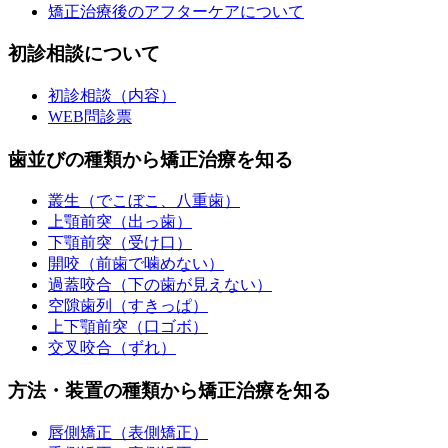
矯正治療後のアフターケアについて
初診相談について
初診相談（内容）
WEB問診票
歯並びの種類から矯正治療を知る
叢生（でこぼこ、八重歯）
上顎前突（出っ歯）
下顎前突（受け口）
開咬（前歯で噛めない）
過蓋咬合（下の歯が見えない）
空隙歯列（すきっぱ）
上下顎前突（口ゴボ）
交叉咬合（ずれ）
方法・装置の種類から矯正治療を知る
唇側矯正（表側矯正）