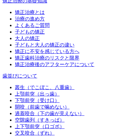
矯正治療の基礎知識
矯正治療とは
治療の進め方
よくあるご質問
子どもの矯正
大人の矯正
子どもと大人の矯正の違い
矯正に不安を感じている方へ
矯正歯科治療のリスクと限界
矯正治療後のアフターケアについて
歯並びについて
叢生（でこぼこ、八重歯）
上顎前突（出っ歯）
下顎前突（受け口）
開咬（前歯で噛めない）
過蓋咬合（下の歯が見えない）
空隙歯列（すきっぱ）
上下顎前突（口ゴボ）
交叉咬合（ずれ）