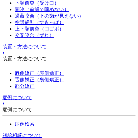
下顎前突（受け口）
開咬（前歯で噛めない）
過蓋咬合（下の歯が見えない）
空隙歯列（すきっぱ）
上下顎前突（口ゴボ）
交叉咬合（ずれ）
装置・方法について
装置・方法について
唇側矯正（表側矯正）
舌側矯正（裏側矯正）
部分矯正
症例について
症例について
症例検索
初診相談について