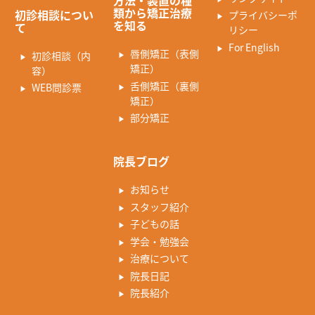
方法・装置の種
類から矯正治療
初診相談につい
プライバシーポ
を知る
て
リシー
For English
唇側矯正（表側
初診相談（内
矯正）
容）
舌側矯正（裏側
WEB問診票
矯正）
部分矯正
院長ブログ
お知らせ
スタッフ紹介
子どもの話
学会・勉強会
治療について
院長日記
院長紹介