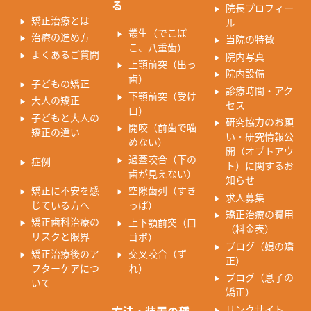
る
院長プロフィー
矯正治療とは
ル
叢生（でこぼ
治療の進め方
当院の特徴
こ、八重歯）
よくあるご質問
院内写真
上顎前突（出っ
院内設備
歯）
子どもの矯正
診療時間・アク
下顎前突（受け
大人の矯正
セス
口）
子どもと大人の
研究協力のお願
開咬（前歯で噛
矯正の違い
い・研究情報公
めない）
開（オプトアウ
過蓋咬合（下の
症例
ト）に関するお
歯が見えない）
知らせ
矯正に不安を感
空隙歯列（すき
求人募集
じている方へ
っぱ）
矯正治療の費用
矯正歯科治療の
上下顎前突（口
（料金表）
リスクと限界
ゴボ）
ブログ（娘の矯
矯正治療後のア
交叉咬合（ず
正）
フターケアにつ
れ）
ブログ（息子の
いて
矯正）
リンクサイト