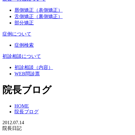
唇側矯正（表側矯正）
舌側矯正（裏側矯正）
部分矯正
症例について
症例検索
初診相談について
初診相談（内容）
WEB問診票
院長ブログ
HOME
院長ブログ
2012.07.14
院長日記