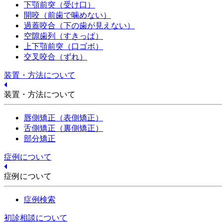
下顎前突（受け口）
開咬（前歯で噛めない）
過蓋咬合（下の歯が見えない）
空隙歯列（すきっぱ）
上下顎前突（口ゴボ）
交叉咬合（ずれ）
装置・方法について
装置・方法について
唇側矯正（表側矯正）
舌側矯正（裏側矯正）
部分矯正
症例について
症例について
症例検索
初診相談について