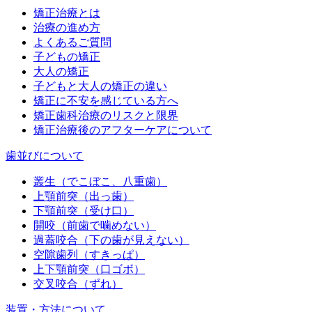
矯正治療とは
治療の進め方
よくあるご質問
子どもの矯正
大人の矯正
子どもと大人の矯正の違い
矯正に不安を感じている方へ
矯正歯科治療のリスクと限界
矯正治療後のアフターケアについて
歯並びについて
叢生（でこぼこ、八重歯）
上顎前突（出っ歯）
下顎前突（受け口）
開咬（前歯で噛めない）
過蓋咬合（下の歯が見えない）
空隙歯列（すきっぱ）
上下顎前突（口ゴボ）
交叉咬合（ずれ）
装置・方法について