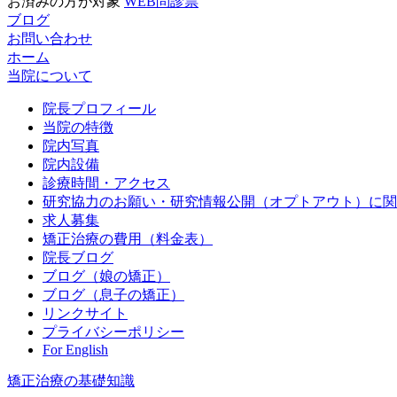
お済みの方が対象
WEB問診票
ブログ
お問い合わせ
ホーム
当院について
院長プロフィール
当院の特徴
院内写真
院内設備
診療時間・アクセス
研究協力のお願い・研究情報公開（オプトアウト）に関
求人募集
矯正治療の費用（料金表）
院長ブログ
ブログ（娘の矯正）
ブログ（息子の矯正）
リンクサイト
プライバシーポリシー
For English
矯正治療の基礎知識