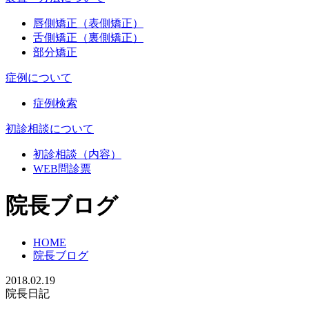
唇側矯正（表側矯正）
舌側矯正（裏側矯正）
部分矯正
症例について
症例検索
初診相談について
初診相談（内容）
WEB問診票
院長ブログ
HOME
院長ブログ
2018.02.19
院長日記