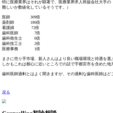
特に医療業界はそれが顕著で、医療業界求人斡旋会社大手の
難しいか数値化しているそうです。）
医師
309
倍
薬剤師
186
倍
看護婦
72
倍
歯科医師
7
倍
歯科衛生士
6
倍
歯科技工士
2
倍
医療事務
1
倍
まさに売り手市場、新人さんはより良い職場環境と待遇を選
しかもこれは都心に近いところでの話で宇都宮市を含めた地
歯科医師過剰とはよく聞きますが、その過剰な歯科医師はど
戻る