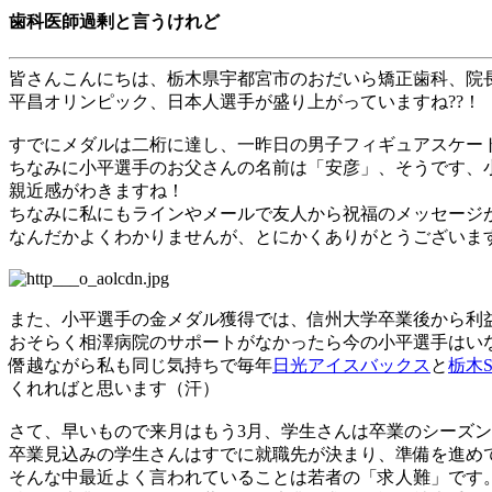
歯科医師過剰と言うけれど
皆さんこんにちは、栃木県宇都宮市のおだいら矯正歯科、院
平昌オリンピック、日本人選手が盛り上がっていますね??！
すでにメダルは二桁に達し、一昨日の男子フィギュアスケー
ちなみに小平選手のお父さんの名前は「安彦」、そうです、
親近感がわきますね！
ちなみに私にもラインやメールで友人から祝福のメッセージ
なんだかよくわかりませんが、とにかくありがとうございま
また、小平選手の金メダル獲得では、信州大学卒業後から利
おそらく相澤病院のサポートがなかったら今の小平選手はい
僭越ながら私も同じ気持ちで毎年
日光アイスバックス
と
栃木
くれればと思います（汗）
さて、早いもので来月はもう
3
月、学生さんは卒業のシーズン
卒業見込みの学生さんはすでに就職先が決まり、準備を進め
そんな中最近よく言われていることは若者の「求人難」です