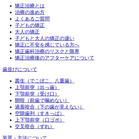
矯正治療とは
治療の進め方
よくあるご質問
子どもの矯正
大人の矯正
子どもと大人の矯正の違い
矯正に不安を感じている方へ
矯正歯科治療のリスクと限界
矯正治療後のアフターケアについて
歯並びについて
叢生（でこぼこ、八重歯）
上顎前突（出っ歯）
下顎前突（受け口）
開咬（前歯で噛めない）
過蓋咬合（下の歯が見えない）
空隙歯列（すきっぱ）
上下顎前突（口ゴボ）
交叉咬合（ずれ）
装置・方法について