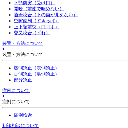
下顎前突（受け口）
開咬（前歯で噛めない）
過蓋咬合（下の歯が見えない）
空隙歯列（すきっぱ）
上下顎前突（口ゴボ）
交叉咬合（ずれ）
装置・方法について
装置・方法について
唇側矯正（表側矯正）
舌側矯正（裏側矯正）
部分矯正
症例について
症例について
症例検索
初診相談について