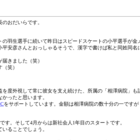
長のおだいらです。
トの羽生選手に続いて昨日はスピードスケートの小平選手が金
小平安彦さんとおっしゃるそうで、漢字で書けば私と同姓同名
が届きました（笑）
す（笑）
益を度外視して常に彼女を支え続けた、所属の「相澤病院」も
なかったと思います。
SC
をサポートしています。金額は相澤病院の数十分の一ですが
です。そして
4
月からは新社会人
1
年目のスタートです。
ていることでしょう。
。