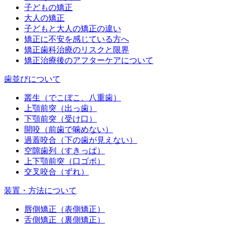
子どもの矯正
大人の矯正
子どもと大人の矯正の違い
矯正に不安を感じている方へ
矯正歯科治療のリスクと限界
矯正治療後のアフターケアについて
歯並びについて
叢生（でこぼこ、八重歯）
上顎前突（出っ歯）
下顎前突（受け口）
開咬（前歯で噛めない）
過蓋咬合（下の歯が見えない）
空隙歯列（すきっぱ）
上下顎前突（口ゴボ）
交叉咬合（ずれ）
装置・方法について
唇側矯正（表側矯正）
舌側矯正（裏側矯正）