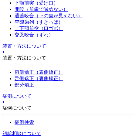
下顎前突（受け口）
開咬（前歯で噛めない）
過蓋咬合（下の歯が見えない）
空隙歯列（すきっぱ）
上下顎前突（口ゴボ）
交叉咬合（ずれ）
装置・方法について
装置・方法について
唇側矯正（表側矯正）
舌側矯正（裏側矯正）
部分矯正
症例について
症例について
症例検索
初診相談について