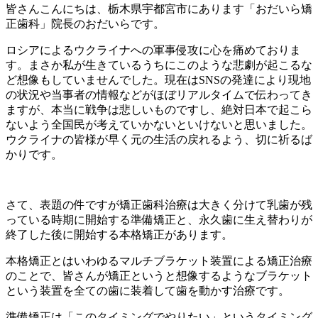
皆さんこんにちは、栃木県宇都宮市にあります「おだいら矯
正歯科」院長のおだいらです。
ロシアによるウクライナへの軍事侵攻に心を痛めておりま
す。まさか私が生きているうちにこのような悲劇が起こるな
ど想像もしていませんでした。現在は
SNS
の発達により現地
の状況や当事者の情報などがほぼリアルタイムで伝わってき
ますが、本当に戦争は悲しいものですし、絶対日本で起こら
ないよう全国民が考えていかないといけないと思いました。
ウクライナの皆様が早く元の生活の戻れるよう、切に祈るば
かりです。
さて、表題の件ですが矯正歯科治療は大きく分けて乳歯が残
っている時期に開始する準備矯正と、永久歯に生え替わりが
終了した後に開始する本格矯正があります。
本格矯正とはいわゆるマルチブラケット装置による矯正治療
のことで、皆さんが矯正というと想像するようなブラケット
という装置を全ての歯に装着して歯を動かす治療です。
準備矯正は「このタイミングでやりたい」というタイミング