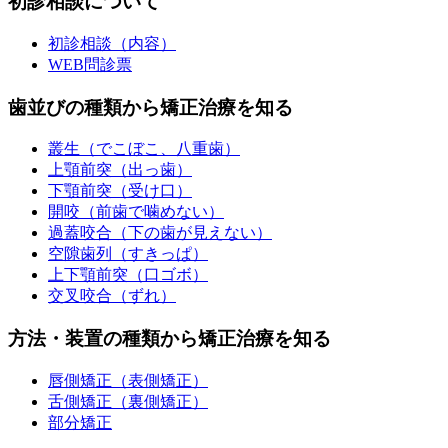
初診相談について
初診相談（内容）
WEB問診票
歯並びの種類から矯正治療を知る
叢生（でこぼこ、八重歯）
上顎前突（出っ歯）
下顎前突（受け口）
開咬（前歯で噛めない）
過蓋咬合（下の歯が見えない）
空隙歯列（すきっぱ）
上下顎前突（口ゴボ）
交叉咬合（ずれ）
方法・装置の種類から矯正治療を知る
唇側矯正（表側矯正）
舌側矯正（裏側矯正）
部分矯正