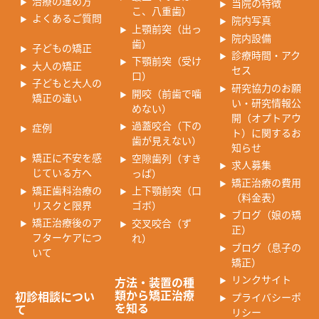
治療の進め方
当院の特徴
こ、八重歯）
よくあるご質問
院内写真
上顎前突（出っ
院内設備
歯）
子どもの矯正
診療時間・アク
下顎前突（受け
大人の矯正
セス
口）
子どもと大人の
研究協力のお願
開咬（前歯で噛
矯正の違い
い・研究情報公
めない）
開（オプトアウ
過蓋咬合（下の
症例
ト）に関するお
歯が見えない）
知らせ
矯正に不安を感
空隙歯列（すき
求人募集
じている方へ
っぱ）
矯正治療の費用
矯正歯科治療の
上下顎前突（口
（料金表）
リスクと限界
ゴボ）
ブログ（娘の矯
矯正治療後のア
交叉咬合（ず
正）
フターケアにつ
れ）
ブログ（息子の
いて
矯正）
リンクサイト
方法・装置の種
類から矯正治療
初診相談につい
プライバシーポ
を知る
て
リシー