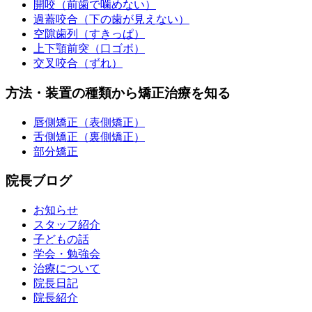
開咬（前歯で噛めない）
過蓋咬合（下の歯が見えない）
空隙歯列（すきっぱ）
上下顎前突（口ゴボ）
交叉咬合（ずれ）
方法・装置の種類から矯正治療を知る
唇側矯正（表側矯正）
舌側矯正（裏側矯正）
部分矯正
院長ブログ
お知らせ
スタッフ紹介
子どもの話
学会・勉強会
治療について
院長日記
院長紹介