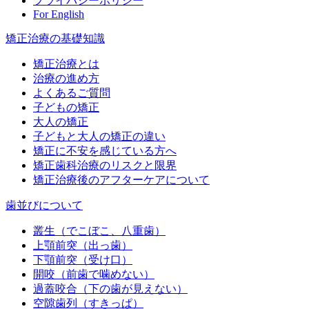
プライバシーポリシー
For English
矯正治療の基礎知識
矯正治療とは
治療の進め方
よくあるご質問
子どもの矯正
大人の矯正
子どもと大人の矯正の違い
矯正に不安を感じている方へ
矯正歯科治療のリスクと限界
矯正治療後のアフターケアについて
歯並びについて
叢生（でこぼこ、八重歯）
上顎前突（出っ歯）
下顎前突（受け口）
開咬（前歯で噛めない）
過蓋咬合（下の歯が見えない）
空隙歯列（すきっぱ）