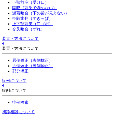
下顎前突（受け口）
開咬（前歯で噛めない）
過蓋咬合（下の歯が見えない）
空隙歯列（すきっぱ）
上下顎前突（口ゴボ）
交叉咬合（ずれ）
装置・方法について
装置・方法について
唇側矯正（表側矯正）
舌側矯正（裏側矯正）
部分矯正
症例について
症例について
症例検索
初診相談について