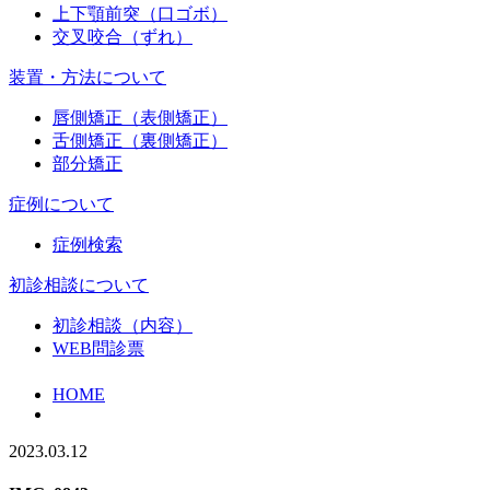
上下顎前突（口ゴボ）
交叉咬合（ずれ）
装置・方法について
唇側矯正（表側矯正）
舌側矯正（裏側矯正）
部分矯正
症例について
症例検索
初診相談について
初診相談（内容）
WEB問診票
HOME
2023.03.12