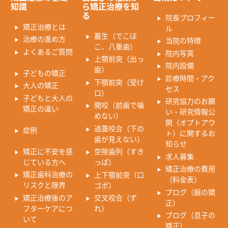
知識
ら矯正治療を知
る
院長プロフィー
矯正治療とは
ル
叢生（でこぼ
治療の進め方
当院の特徴
こ、八重歯）
よくあるご質問
院内写真
上顎前突（出っ
院内設備
歯）
子どもの矯正
診療時間・アク
下顎前突（受け
大人の矯正
セス
口）
子どもと大人の
研究協力のお願
開咬（前歯で噛
矯正の違い
い・研究情報公
めない）
開（オプトアウ
過蓋咬合（下の
症例
ト）に関するお
歯が見えない）
知らせ
矯正に不安を感
空隙歯列（すき
求人募集
じている方へ
っぱ）
矯正治療の費用
矯正歯科治療の
上下顎前突（口
（料金表）
リスクと限界
ゴボ）
ブログ（娘の矯
矯正治療後のア
交叉咬合（ず
正）
フターケアにつ
れ）
ブログ（息子の
いて
矯正）