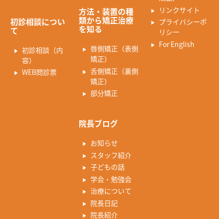
リンクサイト
方法・装置の種
類から矯正治療
初診相談につい
プライバシーポ
を知る
て
リシー
For English
唇側矯正（表側
初診相談（内
矯正）
容）
舌側矯正（裏側
WEB問診票
矯正）
部分矯正
院長ブログ
お知らせ
スタッフ紹介
子どもの話
学会・勉強会
治療について
院長日記
院長紹介