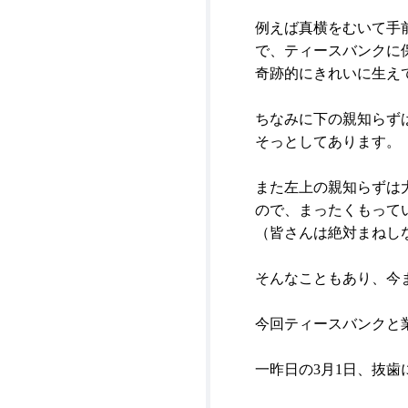
例えば真横をむいて手
で、ティースバンクに
奇跡的にきれいに生え
ちなみに下の親知らず
そっとしてあります。
また左上の親知らずは
ので、まったくもって
（皆さんは絶対まねし
そんなこともあり、今
今回ティースバンクと
一昨日の
3
月
1
日、抜歯