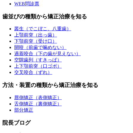
WEB問診票
歯並びの種類から矯正治療を知る
叢生（でこぼこ、八重歯）
上顎前突（出っ歯）
下顎前突（受け口）
開咬（前歯で噛めない）
過蓋咬合（下の歯が見えない）
空隙歯列（すきっぱ）
上下顎前突（口ゴボ）
交叉咬合（ずれ）
方法・装置の種類から矯正治療を知る
唇側矯正（表側矯正）
舌側矯正（裏側矯正）
部分矯正
院長ブログ