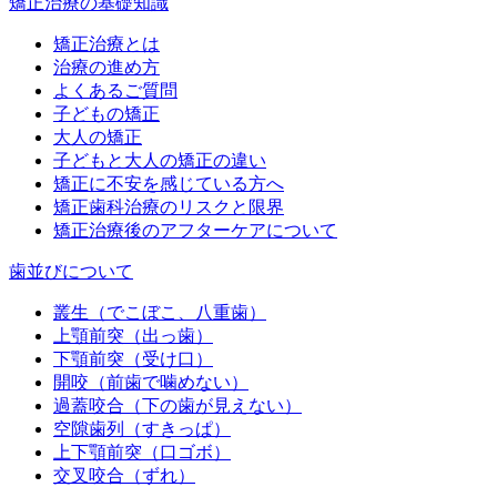
矯正治療の基礎知識
矯正治療とは
治療の進め方
よくあるご質問
子どもの矯正
大人の矯正
子どもと大人の矯正の違い
矯正に不安を感じている方へ
矯正歯科治療のリスクと限界
矯正治療後のアフターケアについて
歯並びについて
叢生（でこぼこ、八重歯）
上顎前突（出っ歯）
下顎前突（受け口）
開咬（前歯で噛めない）
過蓋咬合（下の歯が見えない）
空隙歯列（すきっぱ）
上下顎前突（口ゴボ）
交叉咬合（ずれ）