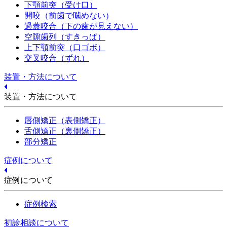
下顎前突（受け口）
開咬（前歯で噛めない）
過蓋咬合（下の歯が見えない）
空隙歯列（すきっぱ）
上下顎前突（口ゴボ）
交叉咬合（ずれ）
装置・方法について
装置・方法について
唇側矯正（表側矯正）
舌側矯正（裏側矯正）
部分矯正
症例について
症例について
症例検索
初診相談について