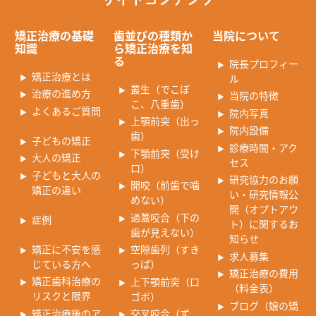
矯正治療の基礎
歯並びの種類か
当院について
知識
ら矯正治療を知
る
院長プロフィー
矯正治療とは
ル
叢生（でこぼ
治療の進め方
当院の特徴
こ、八重歯）
よくあるご質問
院内写真
上顎前突（出っ
院内設備
歯）
子どもの矯正
診療時間・アク
下顎前突（受け
大人の矯正
セス
口）
子どもと大人の
研究協力のお願
開咬（前歯で噛
矯正の違い
い・研究情報公
めない）
開（オプトアウ
過蓋咬合（下の
症例
ト）に関するお
歯が見えない）
知らせ
矯正に不安を感
空隙歯列（すき
求人募集
じている方へ
っぱ）
矯正治療の費用
矯正歯科治療の
上下顎前突（口
（料金表）
リスクと限界
ゴボ）
ブログ（娘の矯
矯正治療後のア
交叉咬合（ず