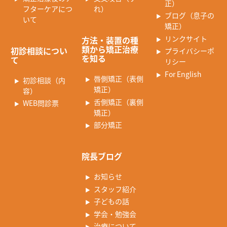
正）
フターケアにつ
れ）
ブログ（息子の
いて
矯正）
リンクサイト
方法・装置の種
類から矯正治療
初診相談につい
プライバシーポ
を知る
て
リシー
For English
唇側矯正（表側
初診相談（内
矯正）
容）
舌側矯正（裏側
WEB問診票
矯正）
部分矯正
院長ブログ
お知らせ
スタッフ紹介
子どもの話
学会・勉強会
治療について