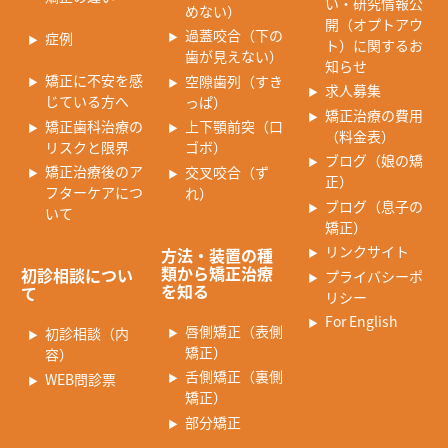
い・研究情報公
めない）
開（オプトアウ
過蓋咬合（下の
症例
ト）に関するお
歯が見えない）
知らせ
矯正に不安を感
空隙歯列（すき
求人募集
じている方へ
っぱ）
矯正治療の費用
矯正歯科治療の
上下顎前突（口
（料金表）
リスクと限界
ゴボ）
ブログ（娘の矯
矯正治療後のア
交叉咬合（ず
正）
フターケアにつ
れ）
ブログ（息子の
いて
矯正）
リンクサイト
方法・装置の種
類から矯正治療
初診相談につい
プライバシーポ
を知る
て
リシー
For English
唇側矯正（表側
初診相談（内
矯正）
容）
舌側矯正（裏側
WEB問診票
矯正）
部分矯正