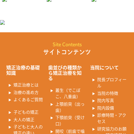
Site Contents
サイトコンテンツ
矯正治療の基礎
歯並びの種類か
当院について
知識
ら矯正治療を知
る
院長プロフィー
矯正治療とは
ル
叢生（でこぼ
治療の進め方
当院の特徴
こ、八重歯）
よくあるご質問
院内写真
上顎前突（出っ
院内設備
歯）
子どもの矯正
診療時間・アク
下顎前突（受け
大人の矯正
セス
口）
子どもと大人の
研究協力のお願
開咬（前歯で噛
矯正の違い