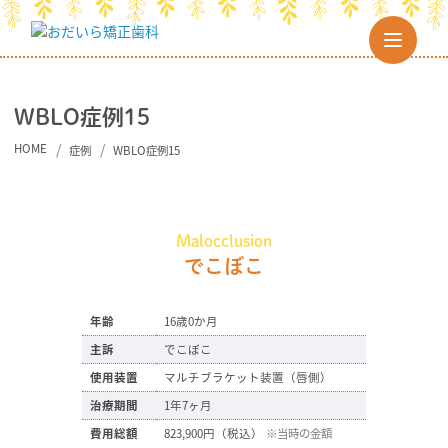
WBLO症例15
HOME
症例
WBLO症例15
Malocclusion
でこぼこ
年齢
16歳0か月
主訴
でこぼこ
使用装置
マルチブラケット装置（唇側）
治療期間
1年7ヶ月
費用総額
823,900円（税込）
※当時の金額