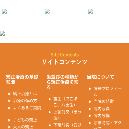
Site Contents
サイトコンテンツ
矯正治療の基礎
歯並びの種類か
当院について
知識
ら矯正治療を知
る
院長プロフィー
矯正治療とは
ル
叢生（でこぼ
治療の進め方
当院の特徴
こ、八重歯）
よくあるご質問
院内写真
上顎前突（出っ
院内設備
歯）
子どもの矯正
診療時間・アク
下顎前突（受け
大人の矯正
セス