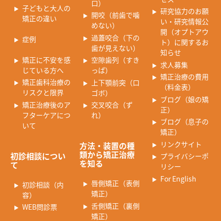
口）
子どもと大人の
研究協力のお願
開咬（前歯で噛
矯正の違い
い・研究情報公
めない）
開（オプトアウ
過蓋咬合（下の
症例
ト）に関するお
歯が見えない）
知らせ
矯正に不安を感
空隙歯列（すき
求人募集
じている方へ
っぱ）
矯正治療の費用
矯正歯科治療の
上下顎前突（口
（料金表）
リスクと限界
ゴボ）
ブログ（娘の矯
矯正治療後のア
交叉咬合（ず
正）
フターケアにつ
れ）
ブログ（息子の
いて
矯正）
リンクサイト
方法・装置の種
類から矯正治療
初診相談につい
プライバシーポ
を知る
て
リシー
For English
唇側矯正（表側
初診相談（内
矯正）
容）
舌側矯正（裏側
WEB問診票
矯正）