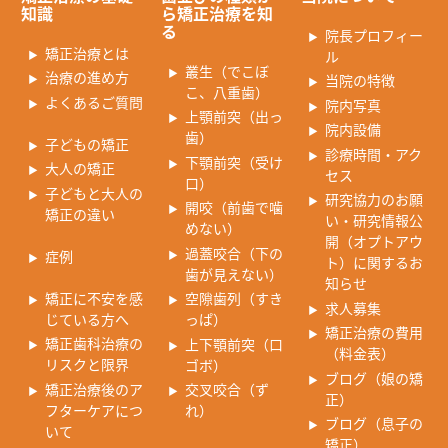
知識
ら矯正治療を知
る
院長プロフィー
矯正治療とは
ル
叢生（でこぼ
治療の進め方
当院の特徴
こ、八重歯）
よくあるご質問
院内写真
上顎前突（出っ
院内設備
歯）
子どもの矯正
診療時間・アク
下顎前突（受け
大人の矯正
セス
口）
子どもと大人の
研究協力のお願
開咬（前歯で噛
矯正の違い
い・研究情報公
めない）
開（オプトアウ
過蓋咬合（下の
症例
ト）に関するお
歯が見えない）
知らせ
矯正に不安を感
空隙歯列（すき
求人募集
じている方へ
っぱ）
矯正治療の費用
矯正歯科治療の
上下顎前突（口
（料金表）
リスクと限界
ゴボ）
ブログ（娘の矯
矯正治療後のア
交叉咬合（ず
正）
フターケアにつ
れ）
ブログ（息子の
いて
矯正）