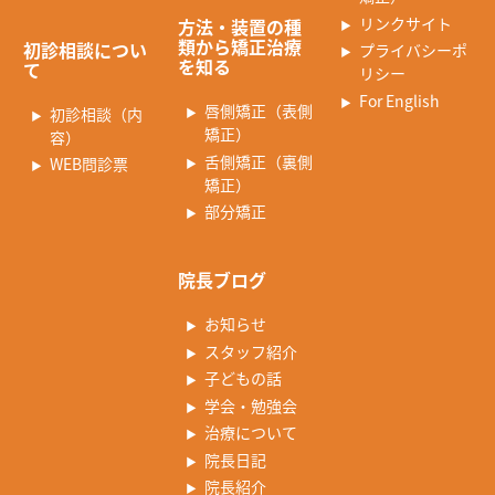
リンクサイト
方法・装置の種
類から矯正治療
初診相談につい
プライバシーポ
を知る
て
リシー
For English
唇側矯正（表側
初診相談（内
矯正）
容）
舌側矯正（裏側
WEB問診票
矯正）
部分矯正
院長ブログ
お知らせ
スタッフ紹介
子どもの話
学会・勉強会
治療について
院長日記
院長紹介