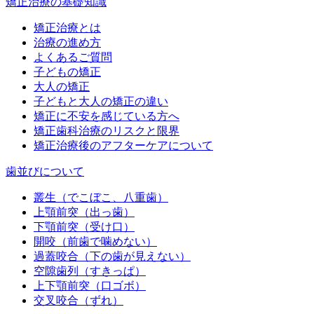
矯正治療の基礎知識
矯正治療とは
治療の進め方
よくあるご質問
子どもの矯正
大人の矯正
子どもと大人の矯正の違い
矯正に不安を感じている方へ
矯正歯科治療のリスクと限界
矯正治療後のアフターケアについて
歯並びについて
叢生（でこぼこ、八重歯）
上顎前突（出っ歯）
下顎前突（受け口）
開咬（前歯で噛めない）
過蓋咬合（下の歯が見えない）
空隙歯列（すきっぱ）
上下顎前突（口ゴボ）
交叉咬合（ずれ）