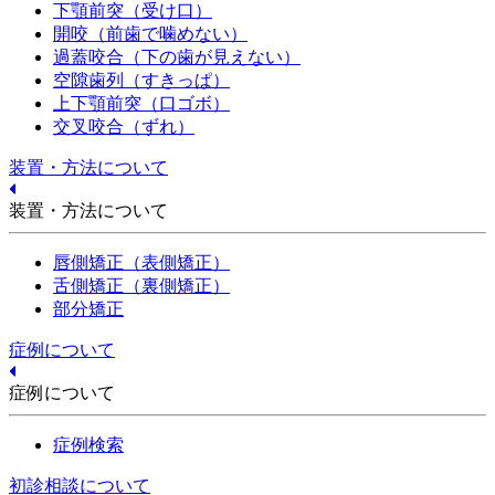
下顎前突（受け口）
開咬（前歯で噛めない）
過蓋咬合（下の歯が見えない）
空隙歯列（すきっぱ）
上下顎前突（口ゴボ）
交叉咬合（ずれ）
装置・方法について
装置・方法について
唇側矯正（表側矯正）
舌側矯正（裏側矯正）
部分矯正
症例について
症例について
症例検索
初診相談について