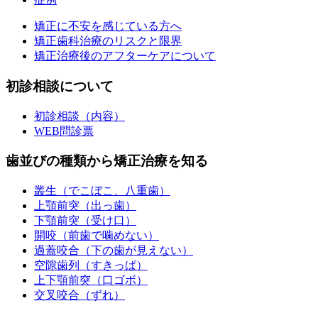
矯正に不安を感じている方へ
矯正歯科治療のリスクと限界
矯正治療後のアフターケアについて
初診相談について
初診相談（内容）
WEB問診票
歯並びの種類から矯正治療を知る
叢生（でこぼこ、八重歯）
上顎前突（出っ歯）
下顎前突（受け口）
開咬（前歯で噛めない）
過蓋咬合（下の歯が見えない）
空隙歯列（すきっぱ）
上下顎前突（口ゴボ）
交叉咬合（ずれ）