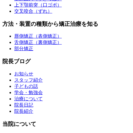
上下顎前突（口ゴボ）
交叉咬合（ずれ）
方法・装置の種類から矯正治療を知る
唇側矯正（表側矯正）
舌側矯正（裏側矯正）
部分矯正
院長ブログ
お知らせ
スタッフ紹介
子どもの話
学会・勉強会
治療について
院長日記
院長紹介
当院について