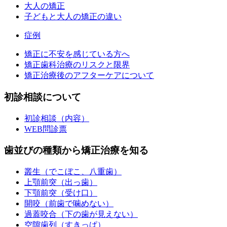
大人の矯正
子どもと大人の矯正の違い
症例
矯正に不安を感じている方へ
矯正歯科治療のリスクと限界
矯正治療後のアフターケアについて
初診相談について
初診相談（内容）
WEB問診票
歯並びの種類から矯正治療を知る
叢生（でこぼこ、八重歯）
上顎前突（出っ歯）
下顎前突（受け口）
開咬（前歯で噛めない）
過蓋咬合（下の歯が見えない）
空隙歯列（すきっぱ）