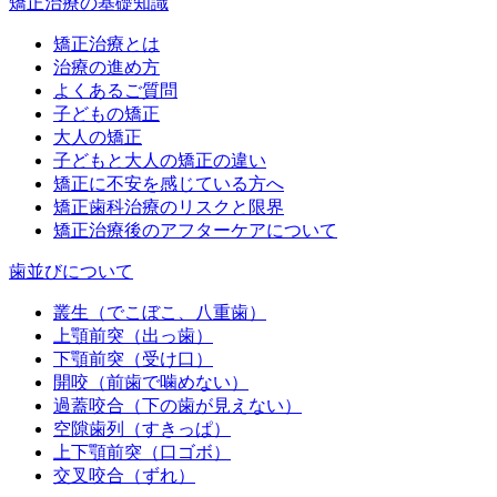
矯正治療の基礎知識
矯正治療とは
治療の進め方
よくあるご質問
子どもの矯正
大人の矯正
子どもと大人の矯正の違い
矯正に不安を感じている方へ
矯正歯科治療のリスクと限界
矯正治療後のアフターケアについて
歯並びについて
叢生（でこぼこ、八重歯）
上顎前突（出っ歯）
下顎前突（受け口）
開咬（前歯で噛めない）
過蓋咬合（下の歯が見えない）
空隙歯列（すきっぱ）
上下顎前突（口ゴボ）
交叉咬合（ずれ）