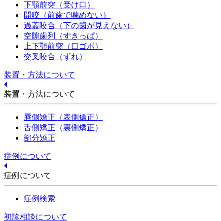
下顎前突（受け口）
開咬（前歯で噛めない）
過蓋咬合（下の歯が見えない）
空隙歯列（すきっぱ）
上下顎前突（口ゴボ）
交叉咬合（ずれ）
装置・方法について
装置・方法について
唇側矯正（表側矯正）
舌側矯正（裏側矯正）
部分矯正
症例について
症例について
症例検索
初診相談について