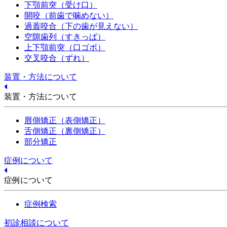
下顎前突（受け口）
開咬（前歯で噛めない）
過蓋咬合（下の歯が見えない）
空隙歯列（すきっぱ）
上下顎前突（口ゴボ）
交叉咬合（ずれ）
装置・方法について
装置・方法について
唇側矯正（表側矯正）
舌側矯正（裏側矯正）
部分矯正
症例について
症例について
症例検索
初診相談について