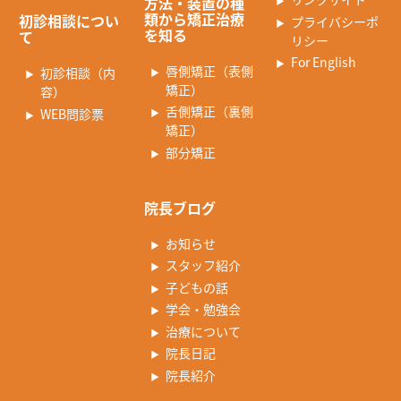
方法・装置の種
類から矯正治療
初診相談につい
プライバシーポ
を知る
て
リシー
For English
唇側矯正（表側
初診相談（内
矯正）
容）
舌側矯正（裏側
WEB問診票
矯正）
部分矯正
院長ブログ
お知らせ
スタッフ紹介
子どもの話
学会・勉強会
治療について
院長日記
院長紹介