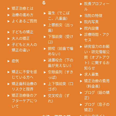
る
院長プロフィー
矯正治療とは
ル
叢生（でこぼ
治療の進め方
当院の特徴
こ、八重歯）
よくあるご質問
院内写真
上顎前突（出っ
院内設備
歯）
子どもの矯正
診療時間・アク
下顎前突（受け
大人の矯正
セス
口）
子どもと大人の
研究協力のお願
開咬（前歯で噛
矯正の違い
い・研究情報公
めない）
開（オプトアウ
過蓋咬合（下の
症例
ト）に関するお
歯が見えない）
知らせ
矯正に不安を感
空隙歯列（すき
求人募集
じている方へ
っぱ）
矯正治療の費用
矯正歯科治療の
上下顎前突（口
（料金表）
リスクと限界
ゴボ）
ブログ（娘の矯
矯正治療後のア
交叉咬合（ず
正）
フターケアにつ
れ）
ブログ（息子の
いて
矯正）
リンクサイト