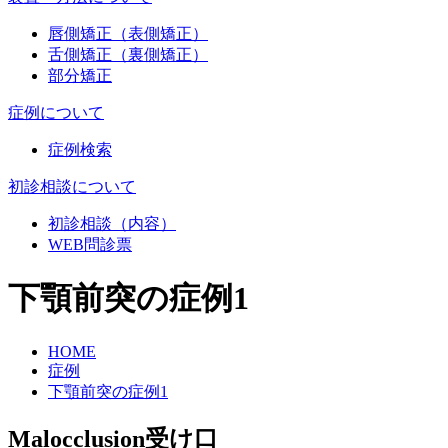
唇側矯正（表側矯正）
舌側矯正（裏側矯正）
部分矯正
症例について
症例検索
初診相談について
初診相談（内容）
WEB問診票
下顎前突の症例1
HOME
症例
下顎前突の症例1
Malocclusion
受け口