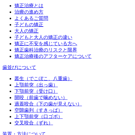
矯正治療とは
治療の進め方
よくあるご質問
子どもの矯正
大人の矯正
子どもと大人の矯正の違い
矯正に不安を感じている方へ
矯正歯科治療のリスクと限界
矯正治療後のアフターケアについて
歯並びについて
叢生（でこぼこ、八重歯）
上顎前突（出っ歯）
下顎前突（受け口）
開咬（前歯で噛めない）
過蓋咬合（下の歯が見えない）
空隙歯列（すきっぱ）
上下顎前突（口ゴボ）
交叉咬合（ずれ）
装置・方法について