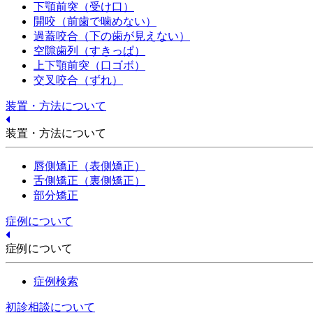
下顎前突（受け口）
開咬（前歯で噛めない）
過蓋咬合（下の歯が見えない）
空隙歯列（すきっぱ）
上下顎前突（口ゴボ）
交叉咬合（ずれ）
装置・方法について
装置・方法について
唇側矯正（表側矯正）
舌側矯正（裏側矯正）
部分矯正
症例について
症例について
症例検索
初診相談について