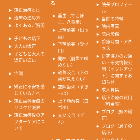
る
院長プロフィー
矯正治療とは
ル
叢生（でこぼ
治療の進め方
当院の特徴
こ、八重歯）
よくあるご質問
院内写真
上顎前突（出っ
院内設備
歯）
子どもの矯正
診療時間・アク
下顎前突（受け
大人の矯正
セス
口）
子どもと大人の
研究協力のお願
開咬（前歯で噛
矯正の違い
い・研究情報公
めない）
開（オプトアウ
過蓋咬合（下の
症例
ト）に関するお
歯が見えない）
知らせ
矯正に不安を感
空隙歯列（すき
求人募集
じている方へ
っぱ）
矯正治療の費用
矯正歯科治療の
上下顎前突（口
（料金表）
リスクと限界
ゴボ）
ブログ（娘の矯
矯正治療後のア
交叉咬合（ず
正）
フターケアにつ
れ）
ブログ（息子の
いて
矯正）
リンクサイト