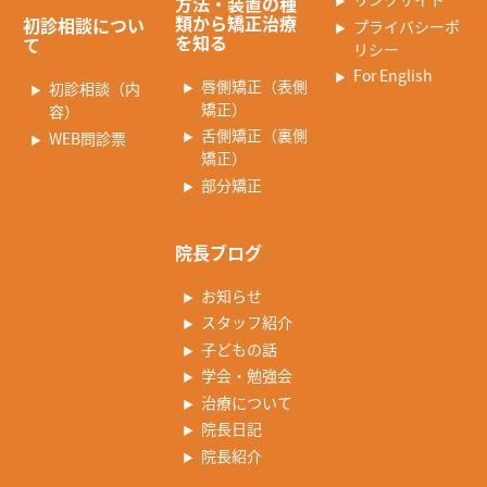
方法・装置の種
類から矯正治療
初診相談につい
プライバシーポ
を知る
て
リシー
For English
唇側矯正（表側
初診相談（内
矯正）
容）
舌側矯正（裏側
WEB問診票
矯正）
部分矯正
院長ブログ
お知らせ
スタッフ紹介
子どもの話
学会・勉強会
治療について
院長日記
院長紹介