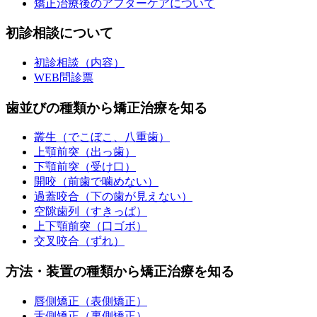
矯正治療後のアフターケアについて
初診相談について
初診相談（内容）
WEB問診票
歯並びの種類から矯正治療を知る
叢生（でこぼこ、八重歯）
上顎前突（出っ歯）
下顎前突（受け口）
開咬（前歯で噛めない）
過蓋咬合（下の歯が見えない）
空隙歯列（すきっぱ）
上下顎前突（口ゴボ）
交叉咬合（ずれ）
方法・装置の種類から矯正治療を知る
唇側矯正（表側矯正）
舌側矯正（裏側矯正）