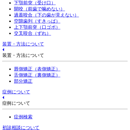
下顎前突（受け口）
開咬（前歯で噛めない）
過蓋咬合（下の歯が見えない）
空隙歯列（すきっぱ）
上下顎前突（口ゴボ）
交叉咬合（ずれ）
装置・方法について
装置・方法について
唇側矯正（表側矯正）
舌側矯正（裏側矯正）
部分矯正
症例について
症例について
症例検索
初診相談について