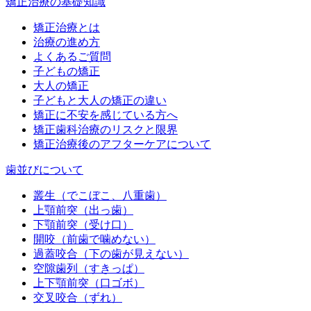
矯正治療の基礎知識
矯正治療とは
治療の進め方
よくあるご質問
子どもの矯正
大人の矯正
子どもと大人の矯正の違い
矯正に不安を感じている方へ
矯正歯科治療のリスクと限界
矯正治療後のアフターケアについて
歯並びについて
叢生（でこぼこ、八重歯）
上顎前突（出っ歯）
下顎前突（受け口）
開咬（前歯で噛めない）
過蓋咬合（下の歯が見えない）
空隙歯列（すきっぱ）
上下顎前突（口ゴボ）
交叉咬合（ずれ）