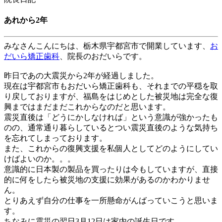
あれから2年
みなさんこんにちは、
栃木県宇都宮市
で開業しています、
お
だいら矯正歯科
、院長のおだいらです。
昨日であの大震災から
2
年が経過しました。
現在は宇都宮市もおだいら矯正歯科も、それまでの平穏を取
り戻しておりますが、福島をはじめとした被災地は完全な復
興まではまだまだこれからなのだと思います。
震災直後は「どうにかしなければ」という意識が強かったも
のの、通常通り暮らしているとつい震災直後のような気持ち
を忘れてしまっております。
また、これからの復興支援を私個人としてどのようにしてい
けばよいのか。。。
意識的に日本製の製品を買ったりは今もしていますが、直接
的に何をしたら被災地の支援に効果があるのかわかりませ
ん。
とりあえず自分の仕事を一所懸命がんばっていこうと思いま
す。
ちなみに震災の翌日
3
月
12
日は家内の誕生日です。