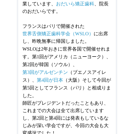
業しています、
おだいら矯正歯科
、院長
のおだいらです。
フランスはパリで開催された
世界舌側矯正歯科学会（
WSLO
）
に出席
し、昨晩無事に帰国しました。
WSLO
は
2
年おきに世界各国で開催せれま
す。第
1
回がアメリカ（ニューヨーク）、
第
2
回が韓国（ソウル）、
第
3
回がアルゼンチン
（ブエノスアイレ
ス）、
第
4
回が日本
（大阪）そして今回が
第
5
回としてフランス（パリ）と相成りま
した。
師匠がプレジデントだったこともあり、
これまでの大会は全て出席しています
し、第
2
回と第
4
回には発表もしているな
じみが深い学会ですが、今回の大会も大
変盛況でした！