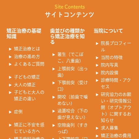
Site Contents
サイトコンテンツ
矯正治療の基礎
歯並びの種類か
当院について
知識
ら矯正治療を知
る
院長プロフィー
矯正治療とは
ル
叢生（でこぼ
治療の進め方
当院の特徴
こ、八重歯）
よくあるご質問
院内写真
上顎前突（出っ
院内設備
歯）
子どもの矯正
診療時間・アク
下顎前突（受け
大人の矯正
セス
口）
子どもと大人の
研究協力のお願
開咬（前歯で噛
矯正の違い
い・研究情報公
めない）
開（オプトアウ
過蓋咬合（下の
症例
ト）に関するお
歯が見えない）
知らせ
矯正に不安を感
空隙歯列（すき
求人募集
じている方へ
っぱ）
矯正治療の費用
矯正歯科治療の
上下顎前突（口