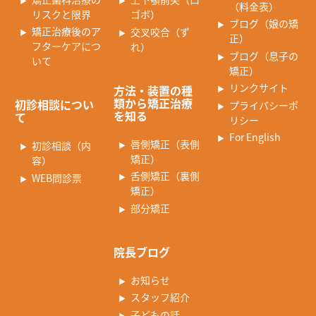
（料金表）
リスクと限界
ゴボ）
ブログ（娘の矯
矯正治療後のア
交叉咬合（ず
正）
フターケアにつ
れ）
ブログ（息子の
いて
矯正）
リンクサイト
方法・装置の種
類から矯正治療
初診相談につい
プライバシーポ
を知る
て
リシー
For English
唇側矯正（表側
初診相談（内
矯正）
容）
舌側矯正（裏側
WEB問診票
矯正）
部分矯正
院長ブログ
お知らせ
スタッフ紹介
子どもの話