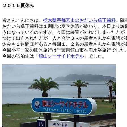
２０１５夏休み
皆さんこんにちは、
栃木県宇都宮市
のおだいら矯正歯科
、院
おだいら矯正歯科は１週間の夏季休暇が終わり、本日より診
うになっているのですが、今回は装置が外れてしまった方が
つけて出血された方が一人と合計３人の患者さんから電話が
休みも１週間ほどあると毎回１、２名の患者さんから電話が
今回小平一家の団体旅行は千葉県館山市へ海水浴旅行でした
今回の宿泊先は「
館山シーサイドホテル
」でした。