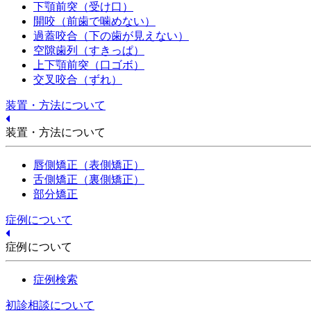
下顎前突（受け口）
開咬（前歯で噛めない）
過蓋咬合（下の歯が見えない）
空隙歯列（すきっぱ）
上下顎前突（口ゴボ）
交叉咬合（ずれ）
装置・方法について
装置・方法について
唇側矯正（表側矯正）
舌側矯正（裏側矯正）
部分矯正
症例について
症例について
症例検索
初診相談について