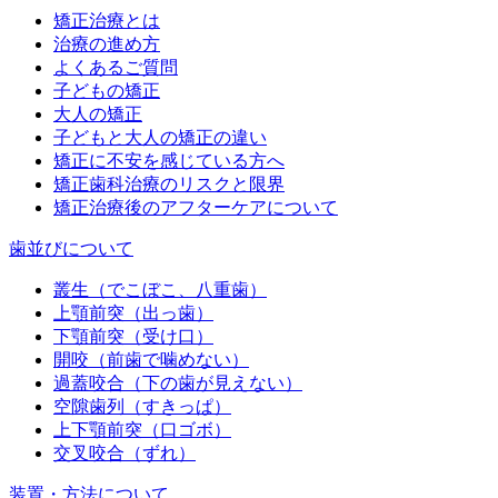
矯正治療とは
治療の進め方
よくあるご質問
子どもの矯正
大人の矯正
子どもと大人の矯正の違い
矯正に不安を感じている方へ
矯正歯科治療のリスクと限界
矯正治療後のアフターケアについて
歯並びについて
叢生（でこぼこ、八重歯）
上顎前突（出っ歯）
下顎前突（受け口）
開咬（前歯で噛めない）
過蓋咬合（下の歯が見えない）
空隙歯列（すきっぱ）
上下顎前突（口ゴボ）
交叉咬合（ずれ）
装置・方法について