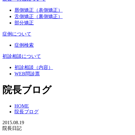
唇側矯正（表側矯正）
舌側矯正（裏側矯正）
部分矯正
症例について
症例検索
初診相談について
初診相談（内容）
WEB問診票
院長ブログ
HOME
院長ブログ
2015.08.19
院長日記