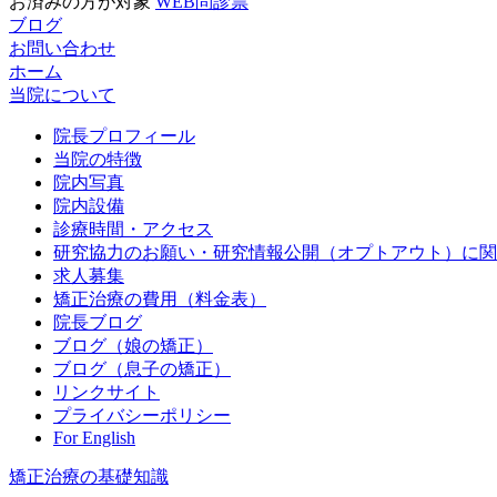
お済みの方が対象
WEB問診票
ブログ
お問い合わせ
ホーム
当院について
院長プロフィール
当院の特徴
院内写真
院内設備
診療時間・アクセス
研究協力のお願い・研究情報公開（オプトアウト）に関
求人募集
矯正治療の費用（料金表）
院長ブログ
ブログ（娘の矯正）
ブログ（息子の矯正）
リンクサイト
プライバシーポリシー
For English
矯正治療の基礎知識