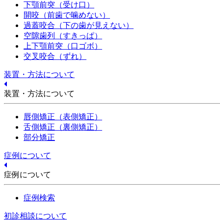
下顎前突（受け口）
開咬（前歯で噛めない）
過蓋咬合（下の歯が見えない）
空隙歯列（すきっぱ）
上下顎前突（口ゴボ）
交叉咬合（ずれ）
装置・方法について
装置・方法について
唇側矯正（表側矯正）
舌側矯正（裏側矯正）
部分矯正
症例について
症例について
症例検索
初診相談について