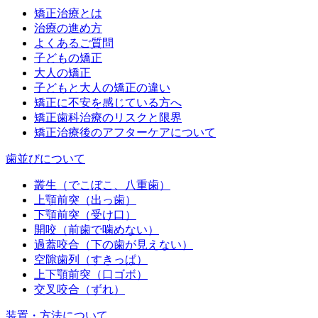
矯正治療とは
治療の進め方
よくあるご質問
子どもの矯正
大人の矯正
子どもと大人の矯正の違い
矯正に不安を感じている方へ
矯正歯科治療のリスクと限界
矯正治療後のアフターケアについて
歯並びについて
叢生（でこぼこ、八重歯）
上顎前突（出っ歯）
下顎前突（受け口）
開咬（前歯で噛めない）
過蓋咬合（下の歯が見えない）
空隙歯列（すきっぱ）
上下顎前突（口ゴボ）
交叉咬合（ずれ）
装置・方法について