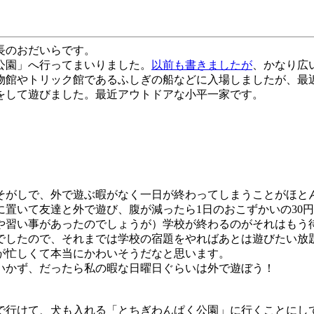
長のおだいらです。
公園」へ行ってまいりました。
以前も書きましたが
、かなり広
物館やトリック館であるふしぎの船などに入場しましたが、最
をして遊びました。最近アウトドアな小平一家です。
そがしで、外で遊ぶ暇がなく一日が終わってしまうことがほと
に置いて友達と外で遊び、腹が減ったら
1
日のおこずかいの
30
円
や習い事があったのでしょうが）学校が終わるのがそれはもう
でしたので、それまでは学校の宿題をやればあとは遊びたい放
が忙しくて本当にかわいそうだなと思います。
いかず、だったら私の暇な日曜日ぐらいは外で遊ぼう！
で行けて、犬も入れる「とちぎわんぱく公園」に行くことにし