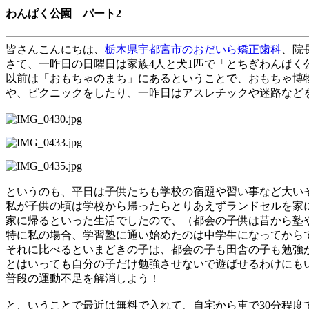
わんぱく公園 パート2
皆さんこんにちは、
栃木県宇都宮市
のおだいら矯正歯科
、院
さて、一昨日の日曜日は家族
4
人と犬
1
匹で「とちぎわんぱく
以前は「おもちゃのまち」にあるということで、おもちゃ博
や、ピクニックをしたり、一昨日はアスレチックや迷路など
というのも、平日は子供たちも学校の宿題や習い事など大い
私が子供の頃は学校から帰ったらとりあえずランドセルを家
家に帰るといった生活でしたので、（都会の子供は昔から塾
特に私の場合、学習塾に通い始めたのは中学生になってから
それに比べるといまどきの子は、都会の子も田舎の子も勉強
とはいっても自分の子だけ勉強させないで遊ばせるわけにも
普段の運動不足を解消しよう！
と、いうことで最近は無料で入れて、自宅から車で
30
分程度