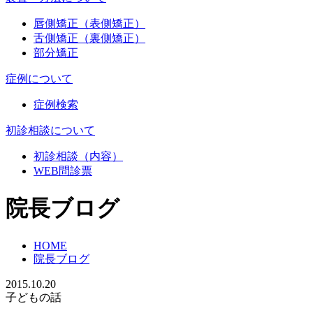
唇側矯正（表側矯正）
舌側矯正（裏側矯正）
部分矯正
症例について
症例検索
初診相談について
初診相談（内容）
WEB問診票
院長ブログ
HOME
院長ブログ
2015.10.20
子どもの話