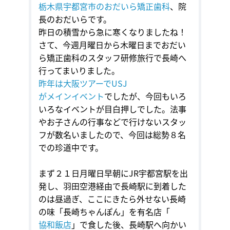
栃木県宇都宮市のおだいら矯正歯科
、院
長のおだいらです。
昨日の積雪から急に寒くなりましたね！
さて、今週月曜日から木曜日までおだい
ら矯正歯科のスタッフ研修旅行で長崎へ
行ってまいりました。
昨年は大阪ツアーで
USJ
がメインイベント
でしたが、今回もいろ
いろなイベントが目白押しでした。法事
やお子さんの行事などで行けないスタッ
フが数名いましたので、今回は総勢８名
での珍道中です。
まず２１日月曜日早朝に
JR
宇都宮駅を出
発し、羽田空港経由で長崎駅に到着した
のは昼過ぎ、ここにきたら外せない長崎
の味「長崎ちゃんぽん」を有名店「
協和飯店
」で食した後、長崎駅へ向かい