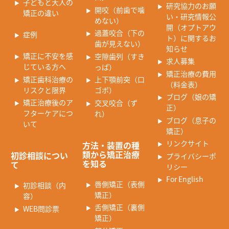
子どもと大人の
研究協力のお願
開咬（前歯で噛
矯正の違い
い・研究情報公
めない）
開（オプトアウ
過蓋咬合（下の
症例
ト）に関するお
歯が見えない）
知らせ
矯正に不安を感
空隙歯列（すき
求人募集
じている方へ
っぱ）
矯正治療の費用
矯正歯科治療の
上下顎前突（口
（料金表）
リスクと限界
ゴボ）
ブログ（娘の矯
矯正治療後のア
交叉咬合（ず
正）
フターケアにつ
れ）
ブログ（息子の
いて
矯正）
リンクサイト
方法・装置の種
類から矯正治療
初診相談につい
プライバシーポ
を知る
て
リシー
For English
唇側矯正（表側
初診相談（内
矯正）
容）
舌側矯正（裏側
WEB問診票
矯正）