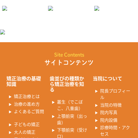
Site Contents
サイトコンテンツ
矯正治療の基礎
歯並びの種類か
当院について
知識
ら矯正治療を知
る
院長プロフィー
矯正治療とは
ル
叢生（でこぼ
治療の進め方
当院の特徴
こ、八重歯）
よくあるご質問
院内写真
上顎前突（出っ
院内設備
歯）
子どもの矯正
診療時間・アク
下顎前突（受け
大人の矯正
セス
口）