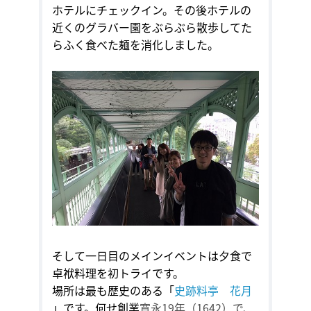
ホテルにチェックイン。その後ホテルの
近くのグラバー園をぶらぶら散歩してた
らふく食べた麺を消化しました。
そして一日目のメインイベントは夕食で
卓袱料理を初トライです。
場所は最も歴史のある「
史跡料亭 花月
」です。何せ創業
寛永
19
年（
1642
）で、