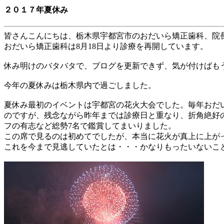
２０１７年夏休み
皆さんこんにちは、栃木県宇都宮市のおだいら矯正歯科、院
おだいら矯正歯科は
8
月
18
日より診療を再開しています。
休み明けのバタバタで、ブログを更新できず、気が付けばも
今年の夏休みは栃木県内で過ごしました。
夏休み最初のイベントは宇都宮の花火大会でした。毎年おだ
のですが、残念ながら昨年までは診療日と重なり、折角絶好
フの有志など総勢
7
名で鑑賞してまいりました。
この席で見るのは初めてでしたが、本当に花火が真上に上が
これを今まで見逃していたとは・・・かなりもったいないこ