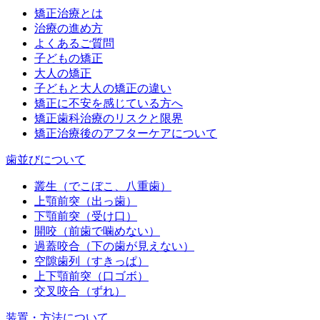
矯正治療とは
治療の進め方
よくあるご質問
子どもの矯正
大人の矯正
子どもと大人の矯正の違い
矯正に不安を感じている方へ
矯正歯科治療のリスクと限界
矯正治療後のアフターケアについて
歯並びについて
叢生（でこぼこ、八重歯）
上顎前突（出っ歯）
下顎前突（受け口）
開咬（前歯で噛めない）
過蓋咬合（下の歯が見えない）
空隙歯列（すきっぱ）
上下顎前突（口ゴボ）
交叉咬合（ずれ）
装置・方法について