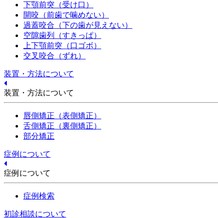
下顎前突（受け口）
開咬（前歯で噛めない）
過蓋咬合（下の歯が見えない）
空隙歯列（すきっぱ）
上下顎前突（口ゴボ）
交叉咬合（ずれ）
装置・方法について
装置・方法について
唇側矯正（表側矯正）
舌側矯正（裏側矯正）
部分矯正
症例について
症例について
症例検索
初診相談について