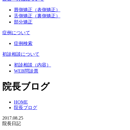
唇側矯正（表側矯正）
舌側矯正（裏側矯正）
部分矯正
症例について
症例検索
初診相談について
初診相談（内容）
WEB問診票
院長ブログ
HOME
院長ブログ
2017.08.25
院長日記