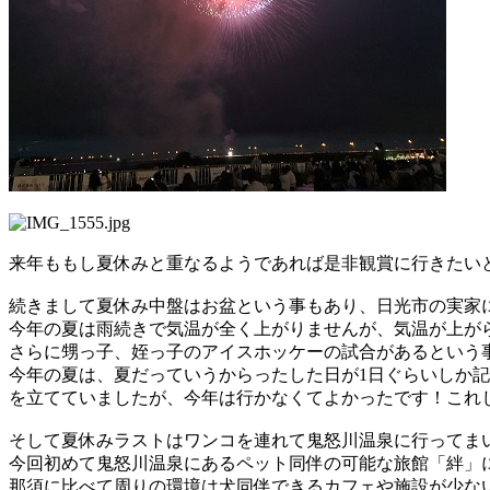
来年ももし夏休みと重なるようであれば是非観賞に行きたい
続きまして夏休み中盤はお盆という事もあり、日光市の実家
今年の夏は雨続きで気温が全く上がりませんが、気温が上が
さらに甥っ子、姪っ子のアイスホッケーの試合があるという
今年の夏は、夏だっていうからったした日が
1
日ぐらいしか記
を立てていましたが、今年は行かなくてよかったです！これ
そして夏休みラストはワンコを連れて鬼怒川温泉に行ってま
今回初めて鬼怒川温泉にあるペット同伴の可能な旅館「絆」
那須に比べて周りの環境は犬同伴できるカフェや施設が少な