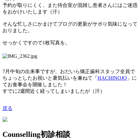
予約が取りにくく、また待合室が混雑し患者さんにはご迷惑
をおかけいたします（汗）
そんな忙しさにかまけてブログの更新がサボり気味になって
おりました。
せっかくですので
1
枚写真を。
7
月中旬の出来事ですが、おだいら矯正歯科スタッフ全員で
ちょっとしたお祝いと暑気払いを兼ねて「
HACHINOJO
」に
てお食事会を開催しました！
すでに
2
週間近く経ってしまいましたが（汗）
戻る
Counselling
初診相談