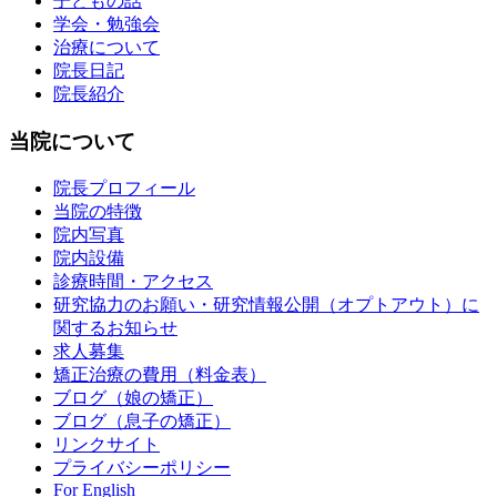
子どもの話
学会・勉強会
治療について
院長日記
院長紹介
当院について
院長プロフィール
当院の特徴
院内写真
院内設備
診療時間・アクセス
研究協力のお願い・研究情報公開（オプトアウト）に
関するお知らせ
求人募集
矯正治療の費用（料金表）
ブログ（娘の矯正）
ブログ（息子の矯正）
リンクサイト
プライバシーポリシー
For English