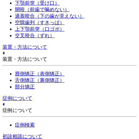
下顎前突（受け口）
開咬（前歯で噛めない）
過蓋咬合（下の歯が見えない）
空隙歯列（すきっぱ）
上下顎前突（口ゴボ）
交叉咬合（ずれ）
装置・方法について
装置・方法について
唇側矯正（表側矯正）
舌側矯正（裏側矯正）
部分矯正
症例について
症例について
症例検索
初診相談について