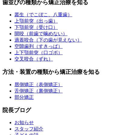
歯並びの種類から矯正治療を知る
叢生（でこぼこ、八重歯）
上顎前突（出っ歯）
下顎前突（受け口）
開咬（前歯で噛めない）
過蓋咬合（下の歯が見えない）
空隙歯列（すきっぱ）
上下顎前突（口ゴボ）
交叉咬合（ずれ）
方法・装置の種類から矯正治療を知る
唇側矯正（表側矯正）
舌側矯正（裏側矯正）
部分矯正
院長ブログ
お知らせ
スタッフ紹介