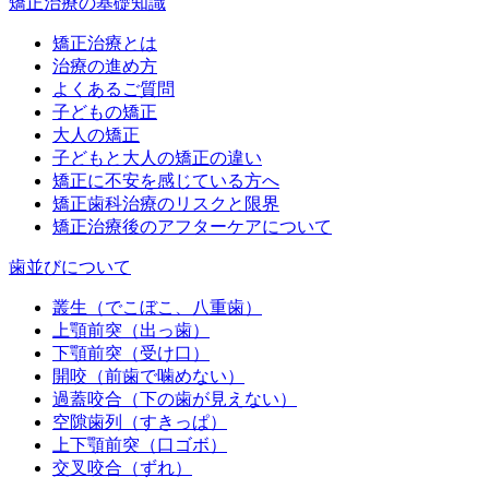
矯正治療の基礎知識
矯正治療とは
治療の進め方
よくあるご質問
子どもの矯正
大人の矯正
子どもと大人の矯正の違い
矯正に不安を感じている方へ
矯正歯科治療のリスクと限界
矯正治療後のアフターケアについて
歯並びについて
叢生（でこぼこ、八重歯）
上顎前突（出っ歯）
下顎前突（受け口）
開咬（前歯で噛めない）
過蓋咬合（下の歯が見えない）
空隙歯列（すきっぱ）
上下顎前突（口ゴボ）
交叉咬合（ずれ）