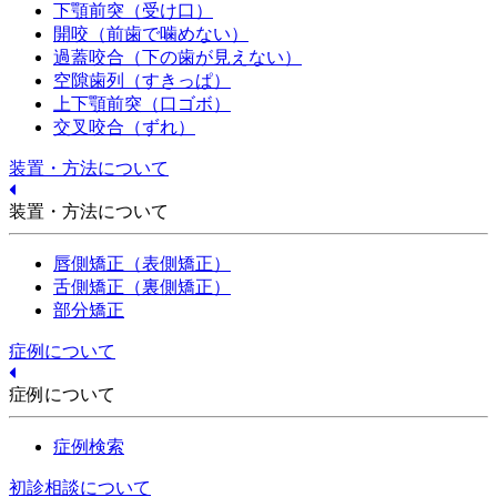
下顎前突（受け口）
開咬（前歯で噛めない）
過蓋咬合（下の歯が見えない）
空隙歯列（すきっぱ）
上下顎前突（口ゴボ）
交叉咬合（ずれ）
装置・方法について
装置・方法について
唇側矯正（表側矯正）
舌側矯正（裏側矯正）
部分矯正
症例について
症例について
症例検索
初診相談について