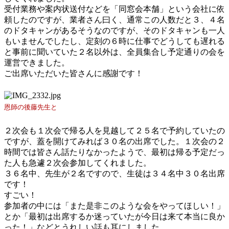
受付業務や案内状送付などを「同窓会本舗」という会社に依
頼したのですが、業者さん曰く、通常この人数だと３、４名
のドタキャンがあるそうなのですが、そのドタキャンも一人
もいませんでしたし、定刻の６時に仕事でどうしても遅れる
と事前に聞いていた２名以外は、全員集合し予定通りの会を
運営できました。
ご出席いただいた皆さんに感謝です！
恩師の後藤先生と
２次会も１次会で帰る人を見越して２５名で予約していたの
ですが、蓋を開けてみれば３０名の出席でした。１次会の２
時間では皆さん話たりなかったようで、最初は帰る予定だっ
た人も急遽２次会参加してくれました。
３６名中、先生が２名ですので、生徒は３４名中３０名出席
です！
すごい！
参加者の中には「また是非このような会をやってほしい！」
とか「最初は出席するか迷っていたが今日は来て本当に良か
った！」などとうれしい話も耳にしました。