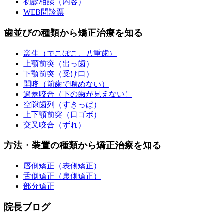
初診相談（内容）
WEB問診票
歯並びの種類から矯正治療を知る
叢生（でこぼこ、八重歯）
上顎前突（出っ歯）
下顎前突（受け口）
開咬（前歯で噛めない）
過蓋咬合（下の歯が見えない）
空隙歯列（すきっぱ）
上下顎前突（口ゴボ）
交叉咬合（ずれ）
方法・装置の種類から矯正治療を知る
唇側矯正（表側矯正）
舌側矯正（裏側矯正）
部分矯正
院長ブログ