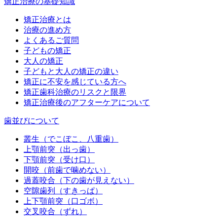
矯正治療の基礎知識
矯正治療とは
治療の進め方
よくあるご質問
子どもの矯正
大人の矯正
子どもと大人の矯正の違い
矯正に不安を感じている方へ
矯正歯科治療のリスクと限界
矯正治療後のアフターケアについて
歯並びについて
叢生（でこぼこ、八重歯）
上顎前突（出っ歯）
下顎前突（受け口）
開咬（前歯で噛めない）
過蓋咬合（下の歯が見えない）
空隙歯列（すきっぱ）
上下顎前突（口ゴボ）
交叉咬合（ずれ）