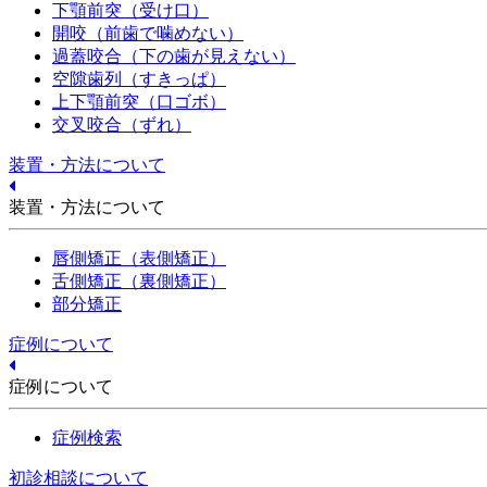
下顎前突（受け口）
開咬（前歯で噛めない）
過蓋咬合（下の歯が見えない）
空隙歯列（すきっぱ）
上下顎前突（口ゴボ）
交叉咬合（ずれ）
装置・方法について
装置・方法について
唇側矯正（表側矯正）
舌側矯正（裏側矯正）
部分矯正
症例について
症例について
症例検索
初診相談について