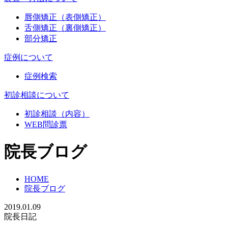
唇側矯正（表側矯正）
舌側矯正（裏側矯正）
部分矯正
症例について
症例検索
初診相談について
初診相談（内容）
WEB問診票
院長ブログ
HOME
院長ブログ
2019.01.09
院長日記