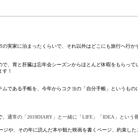
市の実家に泊まったくらいで、それ以外はどこにも旅行へ行か
ので、胃と肝臓は忘年会シーズンからほとんど休暇をもらって
ます！
テムである手帳を、今年からコクヨの「自分手帳」というもの
で、
通常の「
2019DIARY
」と一緒に「
LIFE
」「
IDEA
」という
ージや、その年に読んだ本や観た映画を書くページ、約束した
。