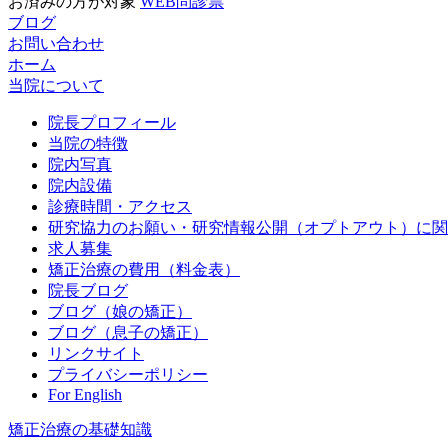
お済みの方が対象
WEB問診票
ブログ
お問い合わせ
ホーム
当院について
院長プロフィール
当院の特徴
院内写真
院内設備
診療時間・アクセス
研究協力のお願い・研究情報公開（オプトアウト）に関
求人募集
矯正治療の費用（料金表）
院長ブログ
ブログ（娘の矯正）
ブログ（息子の矯正）
リンクサイト
プライバシーポリシー
For English
矯正治療の基礎知識