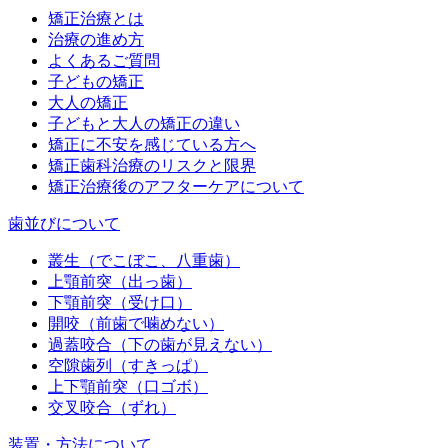
矯正治療とは
治療の進め方
よくあるご質問
子どもの矯正
大人の矯正
子どもと大人の矯正の違い
矯正に不安を感じている方へ
矯正歯科治療のリスクと限界
矯正治療後のアフターケアについて
歯並びについて
叢生（でこぼこ、八重歯）
上顎前突（出っ歯）
下顎前突（受け口）
開咬（前歯で噛めない）
過蓋咬合（下の歯が見えない）
空隙歯列（すきっぱ）
上下顎前突（口ゴボ）
交叉咬合（ずれ）
装置・方法について