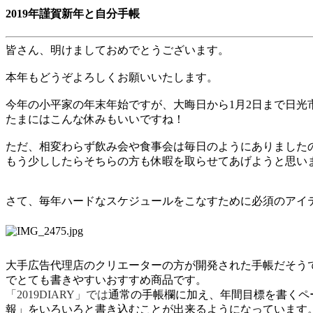
2019年謹賀新年と自分手帳
皆さん、明けましておめでとうございます。
本年もどうぞよろしくお願いいたします。
今年の小平家の年末年始ですが、大晦日から
1
月
2
日まで日光
たまにはこんな休みもいいですね！
ただ、相変わらず飲み会や食事会は毎日のようにありました
もう少ししたらそちらの方も休暇を取らせてあげようと思い
さて、毎年ハードなスケジュールをこなすために必須のアイ
大手広告代理店のクリエーターの方が開発された手帳だそう
でとても書きやすいおすすめ商品です。
「
2019DIARY
」では
通常の手帳欄に加え、年間目標を書くペ
報」をいろいろと書き込むことが出来るようになっています