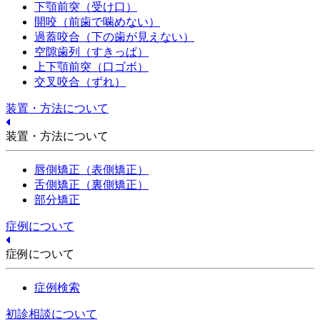
下顎前突（受け口）
開咬（前歯で噛めない）
過蓋咬合（下の歯が見えない）
空隙歯列（すきっぱ）
上下顎前突（口ゴボ）
交叉咬合（ずれ）
装置・方法について
装置・方法について
唇側矯正（表側矯正）
舌側矯正（裏側矯正）
部分矯正
症例について
症例について
症例検索
初診相談について