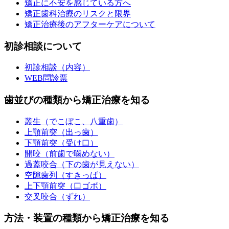
矯正に不安を感じている方へ
矯正歯科治療のリスクと限界
矯正治療後のアフターケアについて
初診相談について
初診相談（内容）
WEB問診票
歯並びの種類から矯正治療を知る
叢生（でこぼこ、八重歯）
上顎前突（出っ歯）
下顎前突（受け口）
開咬（前歯で噛めない）
過蓋咬合（下の歯が見えない）
空隙歯列（すきっぱ）
上下顎前突（口ゴボ）
交叉咬合（ずれ）
方法・装置の種類から矯正治療を知る