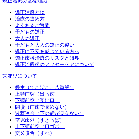
矯正治療の基礎知識
矯正治療とは
治療の進め方
よくあるご質問
子どもの矯正
大人の矯正
子どもと大人の矯正の違い
矯正に不安を感じている方へ
矯正歯科治療のリスクと限界
矯正治療後のアフターケアについて
歯並びについて
叢生（でこぼこ、八重歯）
上顎前突（出っ歯）
下顎前突（受け口）
開咬（前歯で噛めない）
過蓋咬合（下の歯が見えない）
空隙歯列（すきっぱ）
上下顎前突（口ゴボ）
交叉咬合（ずれ）