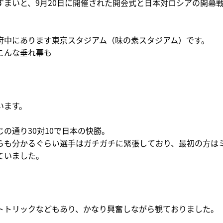
すまいと、
9
月
20
日に開催された開会式と日本対ロシアの開幕
府中にあります東京スタジアム（味の素スタジアム）です。
こんな垂れ幕も
います。
じの通り
30
対
10
で日本の快勝。
らも分かるぐらい選手はガチガチに緊張しており、最初の方は
ていました。
トトリックなどもあり、かなり興奮しながら観ておりました。